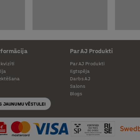
nformācija
Par AJ Produkti
kvizīti
Par AJ Produkti
ija
Ilgtspēja
jektēšana
Darbs AJ
Salons
Blogs
S JAUNUMU VĒSTULEI