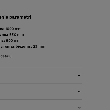
enie parametri
ms
:
1600
mm
tums
:
530
mm
ms
:
800
mm
 virsmas biezums
:
23
mm
 detaļu
 īpašības. Tas ir lieliski piemērots
 iestāžu telpās. Tas samazina trokšņa līmeni
rmsskolas izglītības iestāžu standartu
mēbelēm.