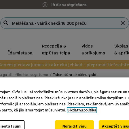
14 dienu atgriešana
Recepcija &
Vides
Skolas
Ēdamistaba
atpūtas telpa
aprīkojums
& aprī
Saņem piedāvājumus ātrāk nekā jebkad – pieprasot tiešsaistē
u galdi - fiksēta augstuma
Taisnstūra skolēnu galdi
Galds 
ojam sīkfailus, lai nodrošinātu mūsu vietnes darbību, pielāgotu saturu un
inātu sociālo plašsaziņas līdzekļu funkcijas un analizētu mūsu datplūsmu. 
1600x800
nformācijā ar sociālajiem plašsaziņas līdzekļiem, reklāmdevējiem un analī
bērzs/za
 par to, kā jūs izmantojat mūsu vietni.
Sīkdatņu politika
Art. nr.
:
35
 iestatījumi
Noraidīt visu
Akceptēt visus
Ekoloģisk