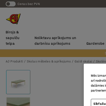
Cenas bez PVN
Birojs &
sapulču
Noliktavu aprīkojums un
telpa
darbnīcu aprīkojums
Garderobe
AJ Produkti
Skolas mēbeles & aprīkojums
Galdi skolai
Skolēn
Mēs izmant
arī nodroš
dalāmies i
partneriem
Sīkfailu