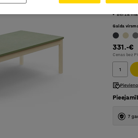
Skaņu ab
Bērza ma
Galda virsm
331.-€
Cenas bez P
Pievien
Pieejamī
7 ga