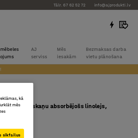
Tālr. 67 62 52 72
info@ajprodukti.lv
 mēbeles
AJ
Mēs
Bezmaksas darba
kojums
serviss
iesakām
vietu plānošana
!
DECIBEL
 reklāmas, kā
Turklāt mēs
x530 mm, skaņu absorbējošs linolejs,
zes
ļganpelēks
3089
 sīkfailus
s linolejs