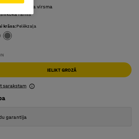
sorbējoša galda virsma
sīvkoka rāmis
ai krāsa
:
Pelēkzaļa
VN
IELIKT GROZĀ
ot sarakstam
ba
du garantija