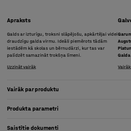
Apraksts
Galv
Galds ar izturīgu, troksni slāpējošu, apkārtējai videi
Garu
draudzīgu galda virmu. Ideāli piemērots tādām
Augs
iestādēm kā skolas un bērnudārzi, kur tas var
Platu
palīdzēt samazināt trokšņa līmeni.
Galda
Uzzināt vairāk
Vairāk
Vairāk par produktu
Klasiskā dizaina galdam DECIBEL piemīt skaņu absorbējošas
Produkta parametri
novietošanai gan skolu klasēs, gan pirmsskolas izglītības
un palīdz radīt patīkamāku vidi. Galds atbilst skolu un pi
Garums
:
1600
mm
prasībām attiecībā uz izturīgām un bērniem draudzīgām 
Saistītie dokumenti
Augstums
:
530
mm