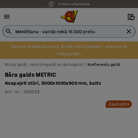
14 dienu atgriešana
Saņem piedāvājumus ātrāk nekā jebkad – pieprasot
tiešsaistē!
Biroja galdi, rakstāmgaldi un datorgaldi
Konferenču galdi
Bāra galds METRIC
Noapaļoti stūri, 3000x1000x900 mm, balts
Art. nr.
:
156933
Jaunums