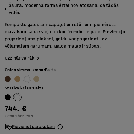
Šaura, moderna forma ērtai novietošanai dažādās
vidēs
Kompakts galds ar noapaļotiem stūriem, piemērots
mazākām sanāksmju un konferenču telpām. Pievienojot
pagarinājuma plāksni, galdu var pagarināt līdz
vēlamajam garumam. Galda malas ir slīpas.
Uzzināt vairāk
Galda virsmai krāsa
:
Balta
Statīva krāsa
:
Balta
744.-€
Cenas bez PVN
Pievienot sarakstam