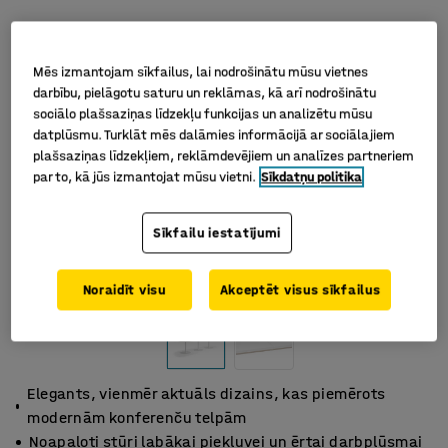
Mēs izmantojam sīkfailus, lai nodrošinātu mūsu vietnes
darbību, pielāgotu saturu un reklāmas, kā arī nodrošinātu
sociālo plašsaziņas līdzekļu funkcijas un analizētu mūsu
datplūsmu. Turklāt mēs dalāmies informācijā ar sociālajiem
plašsaziņas līdzekļiem, reklāmdevējiem un analīzes partneriem
par to, kā jūs izmantojat mūsu vietni.
Sīkdatņu politika
Sīkfailu iestatījumi
Noraidīt visu
Akceptēt visus sīkfailus
Elegants, vienmēr aktuāls dizains, kas piemērots
modernām konferenču telpām
Noapaļoti stūri labākai piekļuvei un ērtai darbplūsmai