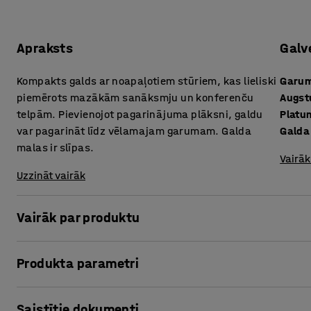
Apraksts
Galv
Kompakts galds ar noapaļotiem stūriem, kas lieliski
Garu
piemērots mazākām sanāksmju un konferenču
Augs
telpām. Pievienojot pagarinājuma plāksni, galdu
Platu
var pagarināt līdz vēlamajam garumam. Galda
Galda
malas ir slīpas.
Vairāk
Uzzināt vairāk
Vairāk par produktu
Šis galds atvieglo telpu iekārtošanu, prioritāri nodrošinot 
Produkta parametri
Šaurākā dizaina dēļ ap galdu ir vairāk vietas kustībai – i
šķiet šauras.
Garums
:
1000
mm
Saistītie dokumenti