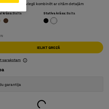
modulis, ko var viegli kombinēt ar citām detaļām
ai krāsa
:
Balta
Statīva krāsa
:
Balta
VN
IELIKT GROZĀ
ot sarakstam
ba
du garantija