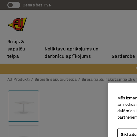
Cenas bez PVN
Birojs &
sapulču
Noliktavu aprīkojums un
telpa
darbnīcu aprīkojums
Garderobe
AJ Produkti
Birojs & sapulču telpa
Biroja galdi, rakstāmgaldi u
Mēs izmant
arī nodroš
dalāmies i
partneriem
Sīkfailu