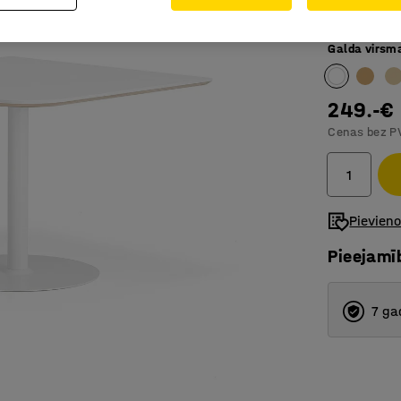
Elastīgs 
Galda virsm
249.-€
Cenas bez P
Pievien
Pieejamī
7 ga