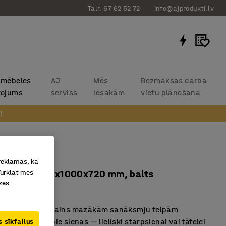
Tālr. 67 62 52 72
info@ajprodukti.lv
 mēbeles
AJ
Mēs
Bezmaksas darba
kojums
serviss
iesakām
vietu plānošana
!
METRIC
 reklāmas, kā
Turklāt mēs
i stūri, 1000x1000x720 mm, balts
zes
7133
s, kompakts dizains mazākām sanāksmju telpām
 novietošana pie sienas — lieliski starpsienai vai tāfelei
 sīkfailus