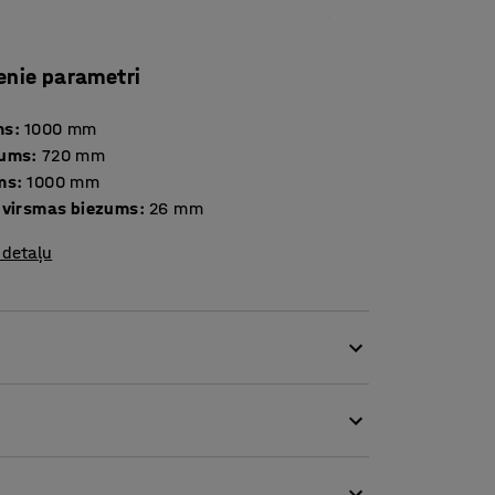
enie parametri
ms
:
1000
mm
tums
:
720
mm
ms
:
1000
mm
 virsmas biezums
:
26
mm
 detaļu
lietošanas ērtumu, pat ja vietas ir maz.
deāli piemērots sanāksmju telpām, kas citādi