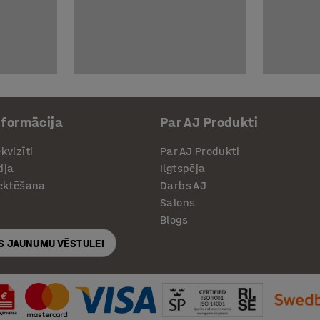
nformācija
Par AJ Produkti
kvizīti
Par AJ Produkti
ija
Ilgtspēja
jektēšana
Darbs AJ
Salons
Blogs
S JAUNUMU VĒSTULEI