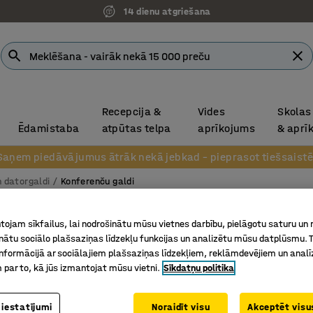
14 dienu atgriešana
Recepcija &
Vides
Skolas
Ēdamistaba
atpūtas telpa
aprīkojums
& aprī
Saņem piedāvājumus ātrāk nekā jebkad – pieprasot tiešsaistē
n datorgaldi
Konferenču galdi
Jaunums
Galds 
ojam sīkfailus, lai nodrošinātu mūsu vietnes darbību, pielāgotu saturu un
inātu sociālo plašsaziņas līdzekļu funkcijas un analizētu mūsu datplūsmu. 
Noapaļot
nformācijā ar sociālajiem plašsaziņas līdzekļiem, reklāmdevējiem un analī
Art. nr.
:
15
 par to, kā jūs izmantojat mūsu vietni.
Sīkdatņu politika
Praktisk
Vienkārša
 iestatījumi
Noraidīt visu
Akceptēt visus