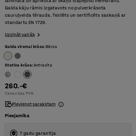
lamināta un aprīkota ar skaņu slāpējošu membrānu.
Galda kāju rāmis izgatavots no pulverkrāsota
cauruļveida tērauda. Testēts un sertificēts saskaņā ar
standartu EN 1729.
Uzzināt vairāk
Galda virsmai krāsa
:
Bērza
Statīva krāsa
:
Antracīta
260.-€
Cenas bez PVN
Pievienot sarakstam
Pieejamība
7 gadu garantija