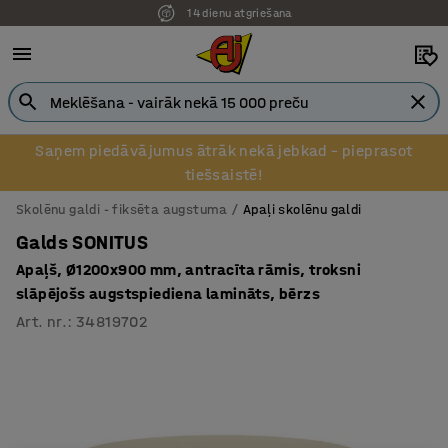
14 dienu atgriešana
Saņem piedāvājumus ātrāk nekā jebkad – pieprasot
tiešsaistē!
Skolēnu galdi - fiksēta augstuma
Apaļi skolēnu galdi
Galds SONITUS
Apaļš, Ø1200x900 mm, antracīta rāmis, troksni
slāpējošs augstspiediena lamināts, bērzs
Art. nr.
:
34819702