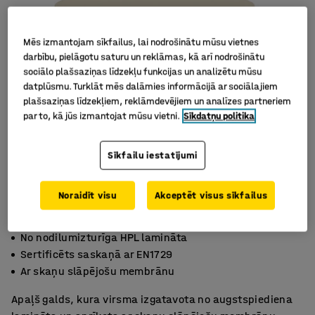
Mēs izmantojam sīkfailus, lai nodrošinātu mūsu vietnes
darbību, pielāgotu saturu un reklāmas, kā arī nodrošinātu
sociālo plašsaziņas līdzekļu funkcijas un analizētu mūsu
datplūsmu. Turklāt mēs dalāmies informācijā ar sociālajiem
plašsaziņas līdzekļiem, reklāmdevējiem un analīzes partneriem
par to, kā jūs izmantojat mūsu vietni.
Sīkdatņu politika
Sīkfailu iestatījumi
Noraidīt visu
Akceptēt visus sīkfailus
No nodilumizturīga HPL lamināta
Sertificēts saskaņā ar EN1729
Ar skaņu slāpējošu membrānu
Apaļš galds, kura virsma izgatavota no augstspiediena