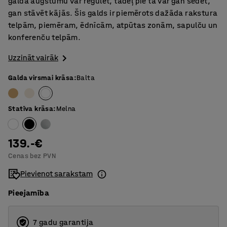
galda augstumu var regulēt, tādēļ pie tā var gan sēdēt,
gan stāvēt kājās. Šis galds ir piemērots dažāda rakstura
telpām, piemēram, ēdnīcām, atpūtas zonām, sapulču un
konferenču telpām.
Uzzināt vairāk
Galda virsmai krāsa
:
Balta
Statīva krāsa
:
Melna
139.-€
Cenas bez PVN
Pievienot sarakstam
Pieejamība
7 gadu garantija