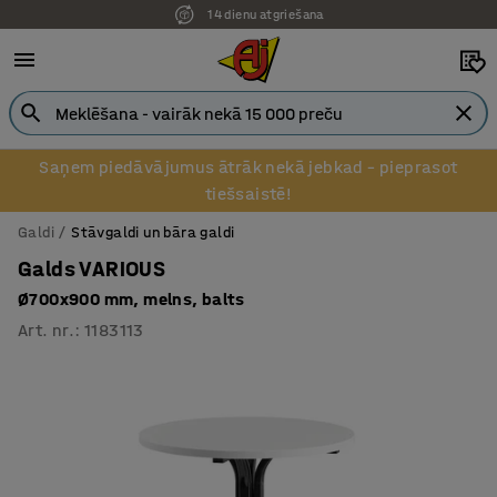
14 dienu atgriešana
Pēcapmaksa uzņēmumiem
Saņem piedāvājumus ātrāk nekā jebkad – pieprasot
tiešsaistē!
Galdi
Stāvgaldi un bāra galdi
Galds VARIOUS
Ø700x900 mm, melns, balts
Art. nr.
:
1183113