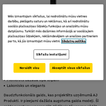
Mēs izmantojam sīkfailus, lai nodrošinātu mūsu vietnes
darbību, pielāgotu saturu un reklāmas, kā arī nodrošinātu
sociālo plašsaziņas līdzekļu funkcijas un analizētu mūsu
datplūsmu. Turklāt mēs dalāmies informācijā ar sociālajiem
plašsaziņas līdzekļiem, reklāmdevējiem un analīzes partneriem
par to, kā jūs izmantojat mūsu vietni.
Sīkdatņu politika
Sīkfailu iestatījumi
Noraidīt visu
Akceptēt visus sīkfailus
Sapulcēm, darbam vai pusdienām
Piemērots dažāda tipa telpām
Lakonisks un elegants
Daudzfunkcionāls galds, kas projektēts uzņēmumā AJ
Produkti. Ir pieejami dažāda augstuma galda modeļi. Šī