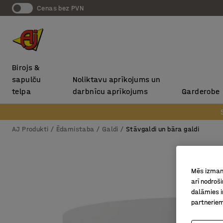
Cenas bez PVN
Birojs &
sapulču
Noliktavu aprīkojums un
telpa
darbnīcu aprīkojums
Garderobe
AJ Produkti
Ēdamistaba
Galdi
Stāvgaldi un bāra galdi
Mēs izmant
arī nodroš
dalāmies i
partneriem