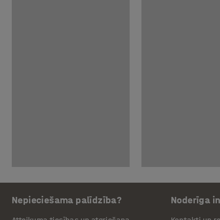
Nepieciešama palīdzība?
Noderīga i
Atteikuma tiesības un atgriešana
Kontakti un re