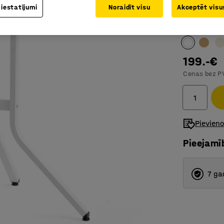
Lakonisk
 iestatījumi
Noraidīt visu
Akceptēt visus
Galda virsm
199.-€
Cenas bez P
Pievien
Pieejamī
7 ga