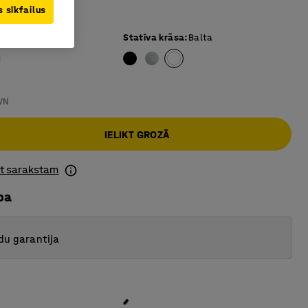
s un elegants
 sīkfailus
ai krāsa
:
Balta
Statīva krāsa
:
Balta
VN
IELIKT GROZĀ
ot sarakstam
ba
du garantija