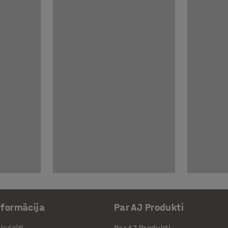
nformācija
Par AJ Produkti
kvizīti
Par AJ Produkti