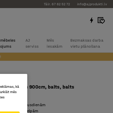
Tālr. 67 62 52 72
info@ajprodukti.lv
 mēbeles
AJ
Mēs
Bezmaksas darba
kojums
serviss
iesakām
vietu plānošana
!
arious
, augstums 900cm, balts, balts
 reklāmas, kā
Turklāt mēs
83433
zes
, darbam vai pusdienām
s dažāda tipa telpām