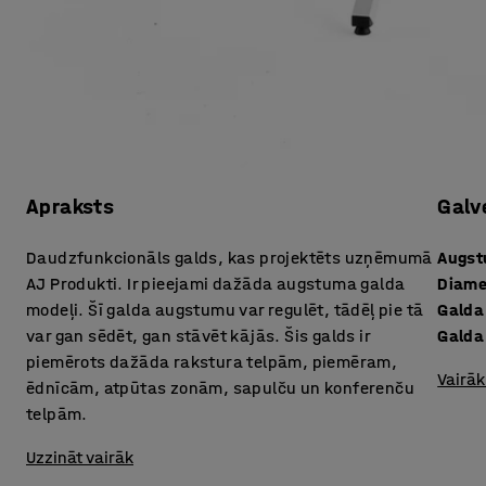
Apraksts
Galv
Daudzfunkcionāls galds, kas projektēts uzņēmumā
Augs
AJ Produkti. Ir pieejami dažāda augstuma galda
Diame
modeļi. Šī galda augstumu var regulēt, tādēļ pie tā
Galda
var gan sēdēt, gan stāvēt kājās. Šis galds ir
Galda
piemērots dažāda rakstura telpām, piemēram,
Vairāk
ēdnīcām, atpūtas zonām, sapulču un konferenču
telpām.
Uzzināt vairāk