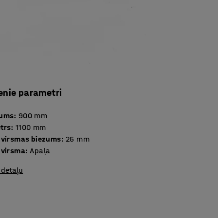
enie parametri
tums
:
900
mm
trs
:
1100
mm
 virsmas biezums
:
25
mm
 virsma
:
Apaļa
 detaļu