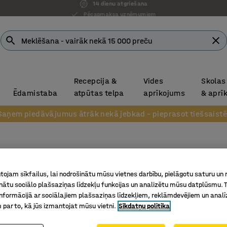
Pēcapmaksa uzņēmumiem
Recepcija &
Vides
Skolas
Ēdamistaba
atpūtas telpa
aprīkojums
& aprī
Saņem piedāvājumus ātrāk nekā jebkad – pieprasot tiešsaistē
Galds V
Ø1100 mm
ojam sīkfailus, lai nodrošinātu mūsu vietnes darbību, pielāgotu saturu un
inātu sociālo plašsaziņas līdzekļu funkcijas un analizētu mūsu datplūsmu. 
Art. nr.
:
11
nformācijā ar sociālajiem plašsaziņas līdzekļiem, reklāmdevējiem un analī
 par to, kā jūs izmantojat mūsu vietni.
Sīkdatņu politika
Sapulcēm
Piemērot