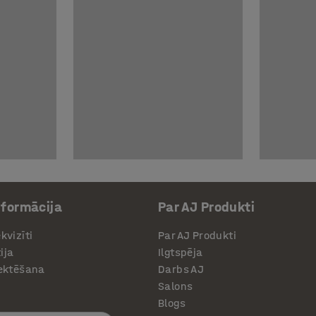
nformācija
Par AJ Produkti
kvizīti
Par AJ Produkti
ija
Ilgtspēja
jektēšana
Darbs AJ
Salons
Blogs