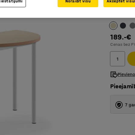
 iestatījumi
Noraidīt visu
Akceptēt visus
Sertificē
Galda virsm
189.-€
Cenas bez P
Pievien
Pieejamī
7 ga