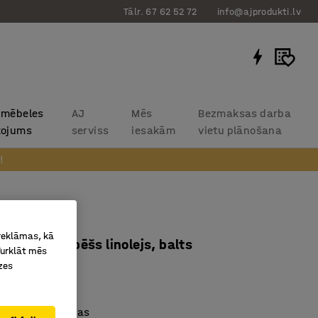
Tālr. 67 62 52 72
info@ajprodukti.lv
 mēbeles
AJ
Mēs
Bezmaksas darba
kojums
serviss
iesakām
vietu plānošana
!
onitus
 reklāmas, kā
x760 mm, bēšs linolejs, balts
Turklāt mēs
zes
694604
isku linoleju
āpējošas īpašības