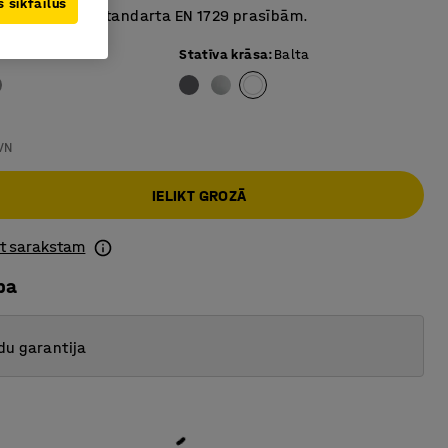
 sīkfailus
ts saskaņā ar standarta EN 1729 prasībām.
ai krāsa
:
Bēša
Statīva krāsa
:
Balta
VN
IELIKT GROZĀ
ot sarakstam
ba
du garantija