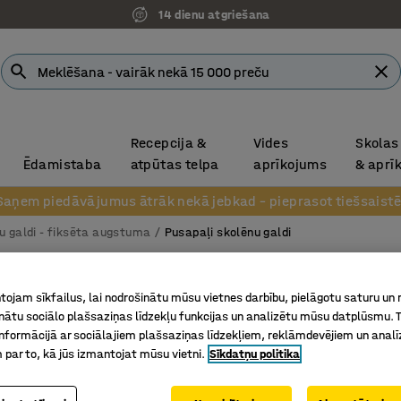
14 dienu atgriešana
Recepcija &
Vides
Skolas
Ēdamistaba
atpūtas telpa
aprīkojums
& aprī
Saņem piedāvājumus ātrāk nekā jebkad – pieprasot tiešsaistē
u galdi - fiksēta augstuma
Pusapaļi skolēnu galdi
Galds S
ojam sīkfailus, lai nodrošinātu mūsu vietnes darbību, pielāgotu saturu un
1200x600
inātu sociālo plašsaziņas līdzekļu funkcijas un analizētu mūsu datplūsmu. 
nformācijā ar sociālajiem plašsaziņas līdzekļiem, reklāmdevējiem un analī
Art. nr.
:
34
 par to, kā jūs izmantojat mūsu vietni.
Sīkdatņu politika
Ar ekoloģ
Skaņu sl