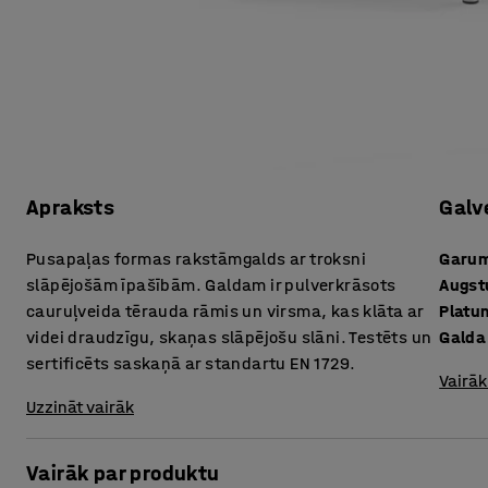
Apraksts
Galv
Pusapaļas formas rakstāmgalds ar troksni
Garu
slāpējošām īpašībām. Galdam ir pulverkrāsots
Augs
cauruļveida tērauda rāmis un virsma, kas klāta ar
Platu
videi draudzīgu, skaņas slāpējošu slāni. Testēts un
Galda
sertificēts saskaņā ar standartu EN 1729.
Vairāk
Uzzināt vairāk
Vairāk par produktu