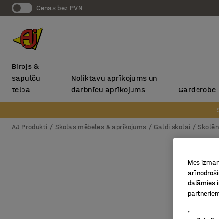
Cenas bez PVN
Birojs &
sapulču
Noliktavu aprīkojums un
telpa
darbnīcu aprīkojums
Garderobe
AJ Produkti
Skolas mēbeles & aprīkojums
Galdi skolai
Skolēn
Mēs izmant
arī nodroš
dalāmies i
partneriem