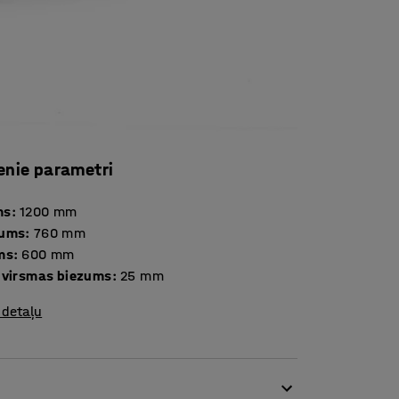
enie parametri
ms
:
1200
mm
tums
:
760
mm
ms
:
600
mm
 virsmas biezums
:
25
mm
 detaļu