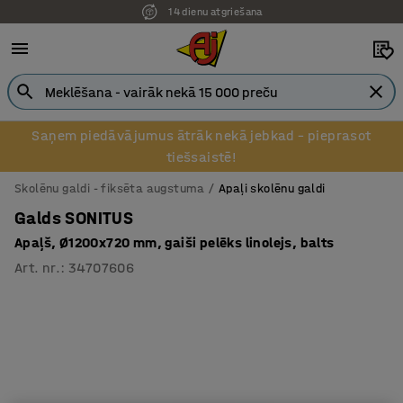
14 dienu atgriešana
Pēcapmaksa uzņēmumiem
Saņem piedāvājumus ātrāk nekā jebkad – pieprasot
tiešsaistē!
Skolēnu galdi - fiksēta augstuma
Apaļi skolēnu galdi
Galds SONITUS
Apaļš, Ø1200x720 mm, gaiši pelēks linolejs, balts
Art. nr.
:
34707606