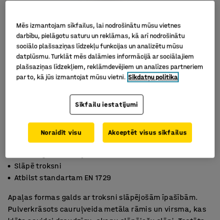
Mēs izmantojam sīkfailus, lai nodrošinātu mūsu vietnes
darbību, pielāgotu saturu un reklāmas, kā arī nodrošinātu
sociālo plašsaziņas līdzekļu funkcijas un analizētu mūsu
datplūsmu. Turklāt mēs dalāmies informācijā ar sociālajiem
plašsaziņas līdzekļiem, reklāmdevējiem un analīzes partneriem
par to, kā jūs izmantojat mūsu vietni.
Sīkdatņu politika
Sīkfailu iestatījumi
Noraidīt visu
Akceptēt visus sīkfailus
Ar ekoloģisku linoleju
Slāpē troksni
Atbilst standartam EN 1729
Apaļas formas galds ar troksni slāpējošām īpašībām.
Pulverkrāsots cauruļveida metāla rāmis un virsma, kas