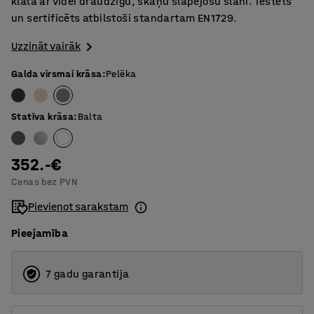
klāta ar videi draudzīgu, skaņu slāpējošu slāni. Testēts
un sertificēts atbilstoši standartam EN1729.
Uzzināt vairāk
Galda virsmai krāsa
:
Pelēka
Statīva krāsa
:
Balta
352.-€
Cenas bez PVN
Pievienot sarakstam
Pieejamība
7 gadu garantija