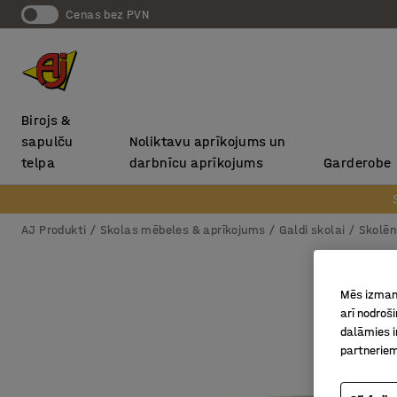
Cenas bez PVN
Birojs &
sapulču
Noliktavu aprīkojums un
telpa
darbnīcu aprīkojums
Garderobe
AJ Produkti
Skolas mēbeles & aprīkojums
Galdi skolai
Skolēn
Mēs izmant
arī nodroš
dalāmies i
partneriem