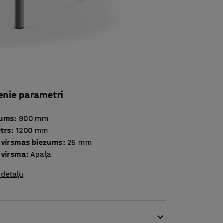
enie parametri
tums
:
900
mm
trs
:
1200
mm
 virsmas biezums
:
25
mm
 virsma
:
Apaļa
 detaļu