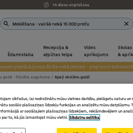
14 dienu atgriešana
Recepcija &
Vides
Skolas
Ēdamistaba
atpūtas telpa
aprīkojums
& aprī
Saņem piedāvājumus ātrāk nekā jebkad – pieprasot tiešsaistē
u galdi - fiksēta augstuma
Apaļi skolēnu galdi
Galds S
ojam sīkfailus, lai nodrošinātu mūsu vietnes darbību, pielāgotu saturu un
Apaļš, Ø
inātu sociālo plašsaziņas līdzekļu funkcijas un analizētu mūsu datplūsmu. 
nformācijā ar sociālajiem plašsaziņas līdzekļiem, reklāmdevējiem un analī
Art. nr.
:
34
 par to, kā jūs izmantojat mūsu vietni.
Sīkdatņu politika
Ar ekoloģ
Slāpē tro