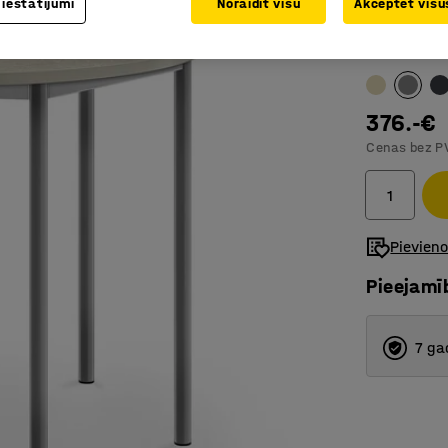
 iestatījumi
Noraidīt visu
Akceptēt visus
Atbilst s
Galda virsm
376.-€
Cenas bez P
Pievien
Pieejamī
7 ga