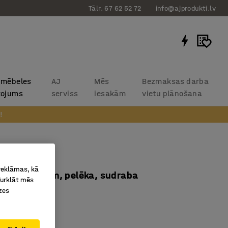
Tālr. 67 62 52 72
info@ajprodukti.lv
 mēbeles
AJ
Mēs
Bezmaksas darba
kojums
serviss
iesakām
vietu plānošana
!
onitus
 reklāmas, kā
1200x900mm, pelēka, sudraba
Turklāt mēs
zes
709206
isku linoleju
ksni