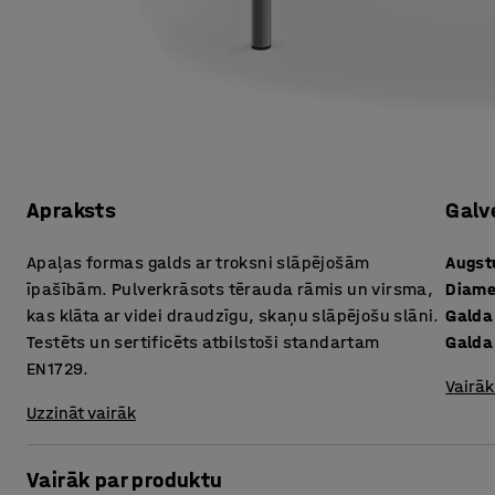
Apraksts
Galv
Apaļas formas galds ar troksni slāpējošām
Augs
īpašībām. Pulverkrāsots tērauda rāmis un virsma,
Diame
kas klāta ar videi draudzīgu, skaņu slāpējošu slāni.
Galda
Testēts un sertificēts atbilstoši standartam
Galda
EN1729.
Vairāk
Uzzināt vairāk
Vairāk par produktu