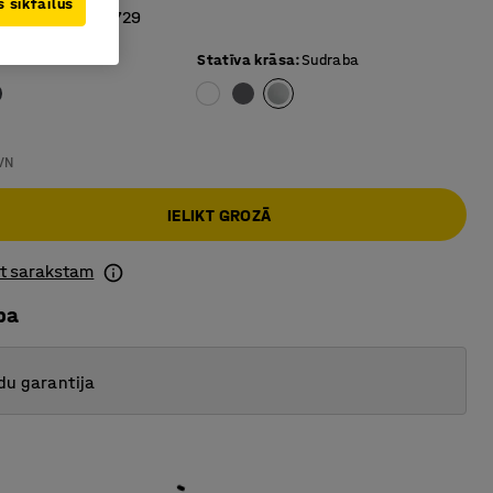
 sīkfailus
tandartam EN 1729
ai krāsa
:
Pelēka
Statīva krāsa
:
Sudraba
VN
IELIKT GROZĀ
ot sarakstam
ba
du garantija