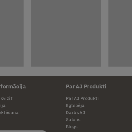
nformācija
Par AJ Produkti
kvizīti
Par AJ Produkti
ija
Ilgtspēja
jektēšana
Darbs AJ
Salons
Blogs