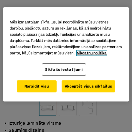
Mēs izmantojam sīkfailus, lai nodrošinātu mūsu vietnes
darbību, pielāgotu saturu un reklāmas, kā arī nodrošinātu
sociālo plašsaziņas līdzekļu funkcijas un analizētu mūsu
datplūsmu. Turklāt mēs dalāmies informācijā ar sociālajiem
plašsaziņas līdzekļiem, reklāmdevējiem un analīzes partneriem
par to, kā jūs izmantojat mūsu vietni.
Sīkdatņu politika
Sīkfailu iestatījumi
Noraidīt visu
Akceptēt visus sīkfailus
Izturīga lamināta virsma
Gaumīgs dizains