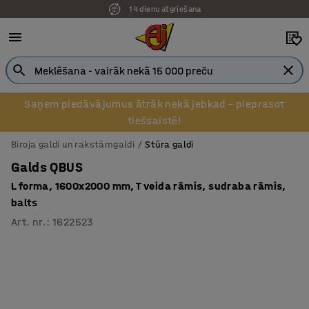
14 dienu atgriešana
Saņem piedāvājumus ātrāk nekā jebkad – pieprasot
tiešsaistē!
Biroja galdi un rakstāmgaldi
Stūra galdi
Galds QBUS
L forma, 1600x2000 mm, T veida rāmis, sudraba rāmis,
balts
Art. nr.
:
1622523