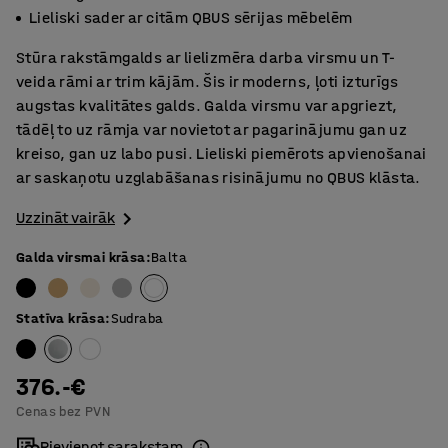
Lieliski sader ar citām QBUS sērijas mēbelēm
Stūra rakstāmgalds ar lielizmēra darba virsmu un T-
veida rāmi ar trim kājām. Šis ir moderns, ļoti izturīgs
augstas kvalitātes galds. Galda virsmu var apgriezt,
tādēļ to uz rāmja var novietot ar pagarinājumu gan uz
kreiso, gan uz labo pusi. Lieliski piemērots apvienošanai
ar saskaņotu uzglabāšanas risinājumu no QBUS klāsta.
Uzzināt vairāk
Galda virsmai krāsa
:
Balta
Statīva krāsa
:
Sudraba
376.-€
Cenas bez PVN
Pievienot sarakstam