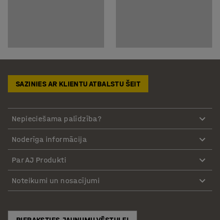
SAZINIES AR KLIENTU ATBALSTU ŠEIT
Nepieciešama palīdzība?
Noderīga informācija
Par AJ Produkti
Noteikumi un nosacījumi
PIERAKSTIES JAUNUMU VĒSTULEI