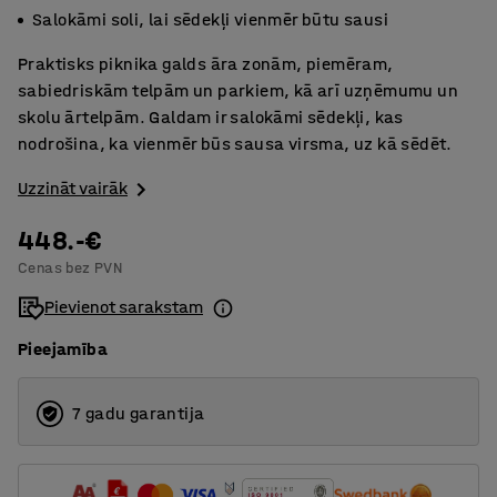
Salokāmi soli, lai sēdekļi vienmēr būtu sausi
Praktisks piknika galds āra zonām, piemēram,
sabiedriskām telpām un parkiem, kā arī uzņēmumu un
skolu ārtelpām. Galdam ir salokāmi sēdekļi, kas
nodrošina, ka vienmēr būs sausa virsma, uz kā sēdēt.
Uzzināt vairāk
448.-€
Cenas bez PVN
Pievienot sarakstam
Pieejamība
7 gadu garantija