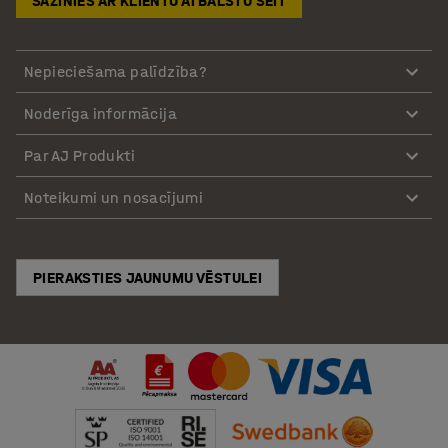
SAZINIES AR KLIENTU ATBALSTU ŠEIT
Nepieciešama palīdzība?
Noderīga informācija
Par AJ Produkti
Noteikumi un nosacījumi
PIERAKSTIES JAUNUMU VĒSTULEI