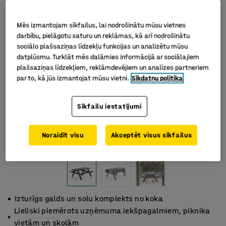
Mēs izmantojam sīkfailus, lai nodrošinātu mūsu vietnes
darbību, pielāgotu saturu un reklāmas, kā arī nodrošinātu
sociālo plašsaziņas līdzekļu funkcijas un analizētu mūsu
datplūsmu. Turklāt mēs dalāmies informācijā ar sociālajiem
plašsaziņas līdzekļiem, reklāmdevējiem un analīzes partneriem
par to, kā jūs izmantojat mūsu vietni.
Sīkdatņu politika
Sīkfailu iestatījumi
Noraidīt visu
Akceptēt visus sīkfailus
Izturīgs galds un solu komplekts no koka
Lieliski piemērots uzņēmuma iekšpagalmiem, piknika
vietām un skolām