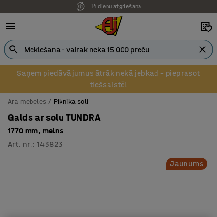
14 dienu atgriešana
Saņem piedāvājumus ātrāk nekā jebkad – pieprasot
tiešsaistē!
Āra mēbeles
Piknika soli
Galds ar solu TUNDRA
1770 mm, melns
Art. nr.
:
143823
Jaunums