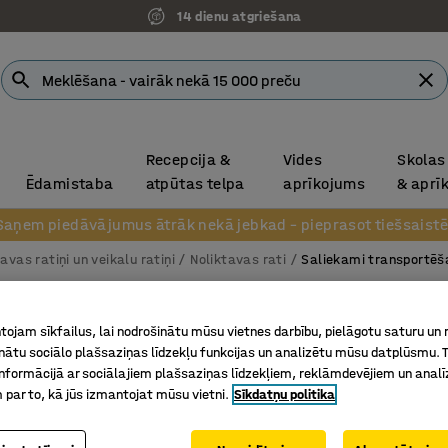
14 dienu atgriešana
Recepcija &
Vides
Skolas
Ēdamistaba
atpūtas telpa
aprīkojums
& aprī
Saņem piedāvājumus ātrāk nekā jebkad – pieprasot tiešsaistē
avas ratiņi un veikalu ratiņi
Noliktavas rati
Saliekami transportēša
Īpaši k
ojam sīkfailus, lai nodrošinātu mūsu vietnes darbību, pielāgotu saturu un
Alumīnij
inātu sociālo plašsaziņas līdzekļu funkcijas un analizētu mūsu datplūsmu. 
nformācijā ar sociālajiem plašsaziņas līdzekļiem, reklāmdevējiem un analī
Art. nr.
:
20
 par to, kā jūs izmantojat mūsu vietni.
Sīkdatņu politika
Lieliski 
Ļoti univ