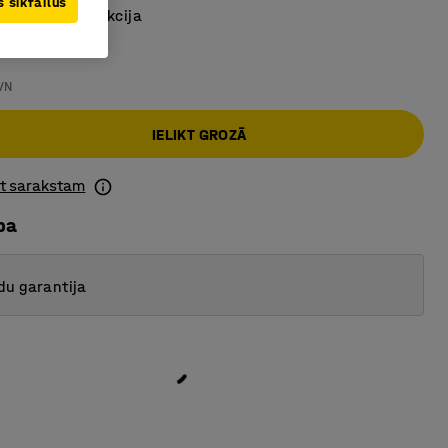
 sīkfailus
umīnija konstrukcija
VN
IELIKT GROZĀ
ot sarakstam
ba
du garantija