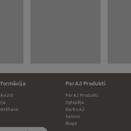
nformācija
Par AJ Produkti
kvizīti
Par AJ Produkti
ija
Ilgtspēja
jektēšana
Darbs AJ
Salons
Blogs