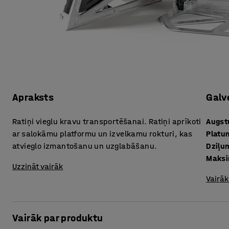
Apraksts
Galv
Ratiņi vieglu kravu transportēšanai. Ratiņi aprīkoti
Augs
ar salokāmu platformu un izvelkamu rokturi, kas
Platu
atvieglo izmantošanu un uzglabāšanu.
Dziļu
Maksi
Uzzināt vairāk
Vairāk
Vairāk par produktu