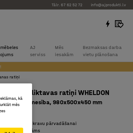
Tālr. 67 62 52 72
info@ajprodukti.lv
 mēbeles
AJ
Mēs
Bezmaksas darba
kojums
serviss
iesakām
vietu plānošana
!
nas ratiņi
ompakti noliktavas ratiņi WHELDON
 reklāmas, kā
a, 90 kg kravnesība, 980x500x450 mm
Turklāt mēs
zes
291
piemērots vieglu kravu pārvadāšanai
ersāls un salokāms