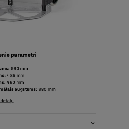
enie parametri
tums
:
980
mm
ms
:
485
mm
ms
:
450
mm
mālais augstums
:
980
mm
 detaļu