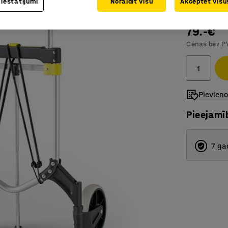
 iestatījumi
Noraidīt visu
Akceptēt visus
Viegla al
79.-€
Cenas bez P
Pievien
Pieejamī
7 ga