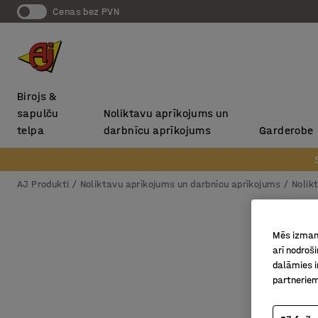
Cenas bez PVN
Birojs &
sapulču
Noliktavu aprīkojums un
telpa
darbnīcu aprīkojums
Garderobe
AJ Produkti
Noliktavu aprīkojums un darbnīcu aprīkojums
Nolikt
Mēs izmant
arī nodroš
dalāmies i
partneriem