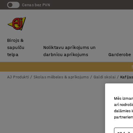
Cenas bez PVN
Birojs &
sapulču
Noliktavu aprīkojums un
telpa
darbnīcu aprīkojums
Garderobe
AJ Produkti
Skolas mēbeles & aprīkojums
Galdi skolai
Kafijas
Mēs izmant
arī nodroš
dalāmies i
partneriem