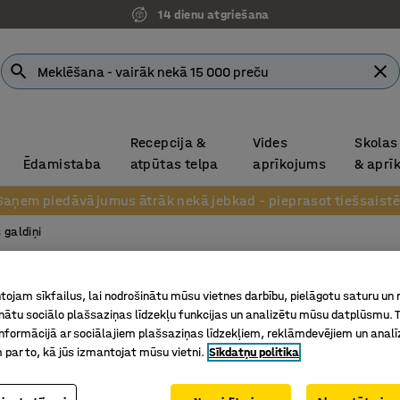
14 dienu atgriešana
Recepcija &
Vides
Skolas
Ēdamistaba
atpūtas telpa
aprīkojums
& aprī
Saņem piedāvājumus ātrāk nekā jebkad – pieprasot tiešsaistē
 galdiņi
Kafijas
ojam sīkfailus, lai nodrošinātu mūsu vietnes darbību, pielāgotu saturu un
700x700x
inātu sociālo plašsaziņas līdzekļu funkcijas un analizētu mūsu datplūsmu. 
melns/ba
nformācijā ar sociālajiem plašsaziņas līdzekļiem, reklāmdevējiem un analī
 par to, kā jūs izmantojat mūsu vietni.
Sīkdatņu politika
Art. nr.
:
38
Iespējams