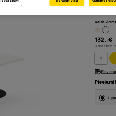
 iestatījumi
Noraidīt visu
Akceptēt visus
Izturīga 
Lieliski 
Galda virsm
132.-€
Cenas bez P
Pievien
Pieejamī
7 ga