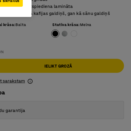
 sīkfailus
virsma no augstspiediena lamināta
piemērots gan kā kafijas galdiņš, gan kā sānu galdiņš
ai krāsa
:
Balta
Statīva krāsa
:
Melna
VN
IELIKT GROZĀ
ot sarakstam
ba
du garantija