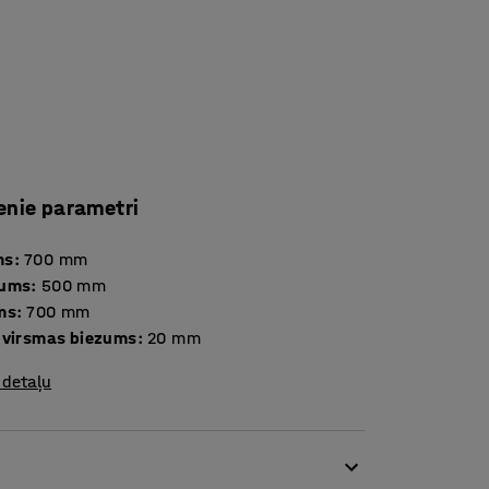
enie parametri
ms
:
700
mm
tums
:
500
mm
ms
:
700
mm
 virsmas biezums
:
20
mm
 detaļu