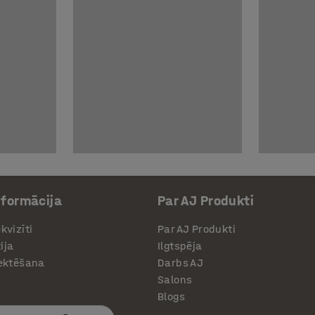
nformācija
Par AJ Produkti
kvizīti
Par AJ Produkti
ija
Ilgtspēja
jektēšana
Darbs AJ
Salons
Blogs