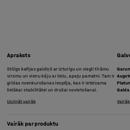
Apraksts
Galv
Stilīgs kafijas galdiņš ar izturīgu un viegli tīrāmu
Garu
virsmu un vienu kāju ar lielu, apaļu pamatni. Tam ir
Augs
grīdas noenkurošanas iespēja, kas ir ieteicama
Platu
lielākai stabilitātei un drošai novietošanai.
Galda
Uzzināt vairāk
Vairāk
Vairāk par produktu