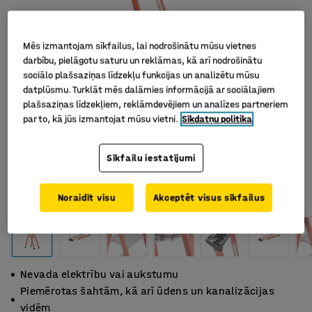
Mēs izmantojam sīkfailus, lai nodrošinātu mūsu vietnes
darbību, pielāgotu saturu un reklāmas, kā arī nodrošinātu
sociālo plašsaziņas līdzekļu funkcijas un analizētu mūsu
datplūsmu. Turklāt mēs dalāmies informācijā ar sociālajiem
plašsaziņas līdzekļiem, reklāmdevējiem un analīzes partneriem
par to, kā jūs izmantojat mūsu vietni.
Sīkdatņu politika
Sīkfailu iestatījumi
Noraidīt visu
Akceptēt visus sīkfailus
Nevada elektrību vai aukstumu
Piemērotas šahtām, kā arī ūdens un kanalizācijas
vidēm