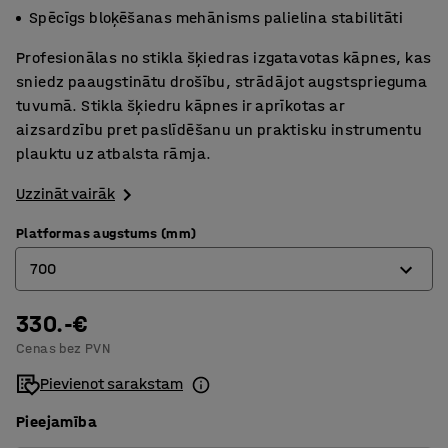
Spēcīgs bloķēšanas mehānisms palielina stabilitāti
Profesionālas no stikla šķiedras izgatavotas kāpnes, kas
sniedz paaugstinātu drošību, strādājot augstsprieguma
tuvumā. Stikla šķiedru kāpnes ir aprīkotas ar
aizsardzību pret paslīdēšanu un praktisku instrumentu
plauktu uz atbalsta rāmja.
Uzzināt vairāk
Platformas augstums (mm)
700
330.-€
700
Cenas bez PVN
1100
Pievienot sarakstam
1600
Pieejamība