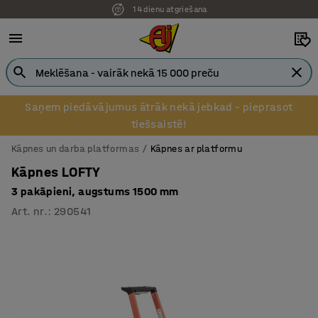
14 dienu atgriešana
Saņem piedāvājumus ātrāk nekā jebkad – pieprasot
tiešsaistē!
Kāpnes un darba platformas
Kāpnes ar platformu
Kāpnes LOFTY
3 pakāpieni, augstums 1500 mm
Art. nr.
:
290541