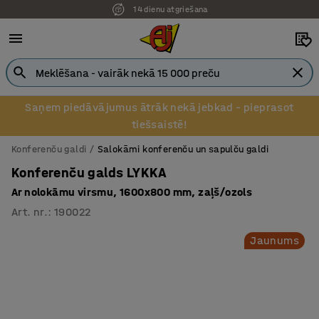
14 dienu atgriešana
Pēcapmaksa uzņēmumiem
Saņem piedāvājumus ātrāk nekā jebkad – pieprasot
tiešsaistē!
Konferenču galdi
Salokāmi konferenču un sapulču galdi
Konferenču galds LYKKA
Ar nolokāmu virsmu, 1600x800 mm, zaļš/ozols
Art. nr.
:
190022
Jaunums