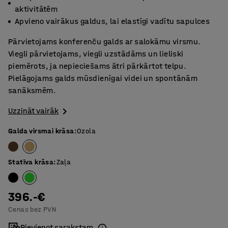
aktivitātēm
Apvieno vairākus galdus, lai elastīgi vadītu sapulces
Pārvietojams konferenču galds ar salokāmu virsmu.
Viegli pārvietojams, viegli uzstādāms un lieliski
piemērots, ja nepieciešams ātri pārkārtot telpu.
Pielāgojams galds mūsdienīgai videi un spontānām
sanāksmēm.
Uzzināt vairāk
Galda virsmai krāsa
:
Ozola
Statīva krāsa
:
Zaļa
396.-€
Cenas bez PVN
Pievienot sarakstam