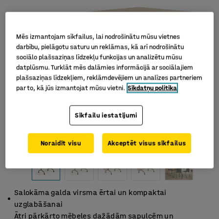
Mēs izmantojam sīkfailus, lai nodrošinātu mūsu vietnes
darbību, pielāgotu saturu un reklāmas, kā arī nodrošinātu
sociālo plašsaziņas līdzekļu funkcijas un analizētu mūsu
datplūsmu. Turklāt mēs dalāmies informācijā ar sociālajiem
plašsaziņas līdzekļiem, reklāmdevējiem un analīzes partneriem
par to, kā jūs izmantojat mūsu vietni.
Sīkdatņu politika
Sīkfailu iestatījumi
Noraidīt visu
Akceptēt visus sīkfailus
Salokāma galda virsma ērtai un kompaktai
uzglabāšanai
Ātri pārkārto mēbeles dažādām sapulcēm un