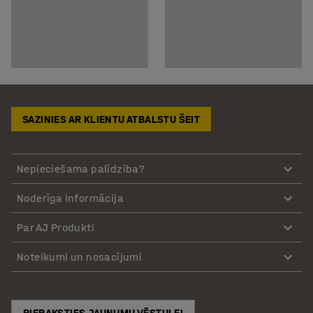
SAZINIES AR KLIENTU ATBALSTU ŠEIT
Nepieciešama palīdzība?
Noderīga informācija
Par AJ Produkti
Noteikumi un nosacījumi
PIERAKSTIES JAUNUMU VĒSTULEI