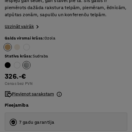
iespēju gan sēdēt, gan stāvēt pie tā. Šis galds ir
piemērots dažāda rakstura telpām, piemēram, ēdnīcām,
atpūtas zonām, sapulču un konferenču telpām.
Uzzināt vairāk
Galda virsmai krāsa
:
Ozola
Statīva krāsa
:
Sudraba
326.-€
Cenas bez PVN
Pievienot sarakstam
Pieejamība
7 gadu garantija