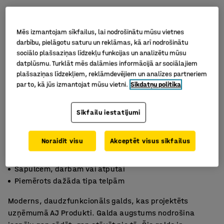
Mēs izmantojam sīkfailus, lai nodrošinātu mūsu vietnes
darbību, pielāgotu saturu un reklāmas, kā arī nodrošinātu
sociālo plašsaziņas līdzekļu funkcijas un analizētu mūsu
datplūsmu. Turklāt mēs dalāmies informācijā ar sociālajiem
plašsaziņas līdzekļiem, reklāmdevējiem un analīzes partneriem
par to, kā jūs izmantojat mūsu vietni.
Sīkdatņu politika
Sīkfailu iestatījumi
Noraidīt visu
Akceptēt visus sīkfailus
Sēdēšanai vai stāvēšanai pie galda
Sapulcēm, darbam vai atpūtai
Piemērots dažāda tipa telpām
Moderns, daudzfunkcionāls galds, kas projektēts
uzņēmumā AJ Produkti. Galda augstums nodrošina