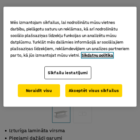
Mēs izmantojam sīkfailus, lai nodrošinātu mūsu vietnes
darbību, pielāgotu saturu un reklāmas, kā arī nodrošinātu
sociālo plašsaziņas līdzekļu funkcijas un analizētu mūsu
datplūsmu. Turklāt mēs dalāmies informācijā ar sociālajiem
plašsaziņas līdzekļiem, reklāmdevējiem un analīzes partneriem
par to, kā jūs izmantojat mūsu vietni.
Sīkdatņu politika
Sīkfailu iestatījumi
Noraidīt visu
Akceptēt visus sīkfailus
Izturīga lamināta virsma
Pieejami dažādi garumi