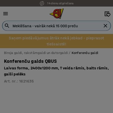
14 dienu atgriešana
Saņem piedāvājumus ātrāk nekā jebkad – pieprasot
tiešsaistē!
Biroja galdi, rakstāmgaldi un datorgaldi
Konferenču galdi
Konferenču galds QBUS
Laivas forma, 2400x1200 mm, T veida rāmis, balts rāmis,
gaiši pelēks
Art. nr.
:
1621635