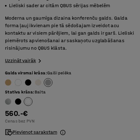
Lieliski sader ar citām QBUS sērijas mēbelēm
Moderna un gaumīga dizaina konferenču galds. Galda
forma ļauj ikvienam pie tā sēdošajam izveidot acu
kontaktu ar visiem pārējiem, lai gan galds ir garš. Lieliski
piemērots apvienošanai ar saskaņotu uzglabāšanas
risinājumu no QBUS klāsta.
Uzzināt vairāk
Galda virsmai krāsa
:
Gaiši pelēka
Statīva krāsa
:
Balta
560.-€
Cenas bez PVN
Pievienot sarakstam