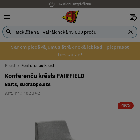
14 dienu atgriešana
Pēcapmaksa uzņēmumiem
Saņem piedāvājumus ātrāk nekā jebkad – pieprasot
tiešsaistē!
Krēsli
Konferenču krēsli
Konferenču krēsls FAIRFIELD
Balts, sudrabpelēks
Art. nr.
:
103943
-15%