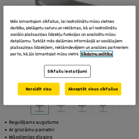
Mēs izmantojam sīkfailus, lai nodrošinātu mūsu vietnes
darbību, pielāgotu saturu un reklāmas, kā arī nodrošinātu
sociālo plašsaziņas līdzekļu funkcijas un analizētu mūsu
datplūsmu. Turklāt mēs dalāmies informācijā ar sociālajiem
plašsaziņas līdzekļiem, reklāmdevējiem un analīzes partneriem
par to, kā jūs izmantojat mūsu vietni.
Sīkdatņu politika
Sīkfailu iestatījumi
Noraidīt visu
Akceptēt visus sīkfailus
Regulējams augstums
Ar grozāmu pamatni
Mūsdienīgs dizains