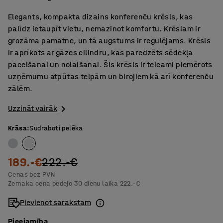
Elegants, kompakta dizains konferenču krēsls, kas
palīdz ietaupīt vietu, nemazinot komfortu. Krēslam ir
grozāma pamatne, un tā augstums ir regulējams. Krēsls
ir aprīkots ar gāzes cilindru, kas paredzēts sēdekļa
pacelšanai un nolaišanai. Šis krēsls ir teicami piemērots
uzņēmumu atpūtas telpām un birojiem kā arī konferenču
zālēm.
Uzzināt vairāk
Krāsa
:
Sudraboti pelēka
189.-€
222.-€
Cenas bez PVN
Zemākā cena pēdējo 30 dienu laikā
222.-€
Pievienot sarakstam
Pieejamība