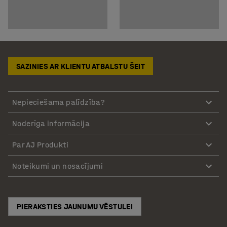
SAZINIES AR KLIENTU ATBALSTU ŠEIT
Nepieciešama palīdzība?
Noderīga informācija
Par AJ Produkti
Noteikumi un nosacījumi
PIERAKSTIES JAUNUMU VĒSTULEI