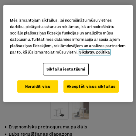
Mēs izmantojam sīkfailus, lai nodrošinātu mūsu vietnes
darbību, pielāgotu saturu un reklāmas, kā arī nodrošinātu
sociālo plašsaziņas līdzekļu funkcijas un analizētu mūsu
datplūsmu. Turklāt mēs dalāmies informācijā ar sociālajiem
plašsaziņas līdzekļiem, reklāmdevējiem un analīzes partneriem
par to, kā jūs izmantojat mūsu vietni.
Sīkdatņu politika
Sīkfailu iestatījumi
Noraidīt visu
Akceptēt visus sīkfailus
Ergonomisks pretnoguruma paklājs
Labs regulēšanas diapazons