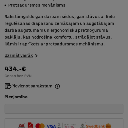
Pretsadursmes mehānisms
Rakstāmgalds gan darbam sēdus, gan stāvus ar lielu
regulēšanas diapazonu zemākajam un augstākajam
darba augstumam un ergonomisku pretnoguruma
paklāju, kas nodrošina komfortu, strādājot stāvus.
Rāmis ir aprīkots ar pretsadursmes mehānismu.
Uzzināt vairāk
434.-€
Cenas bez PVN
Pievienot sarakstam
Pieejamība