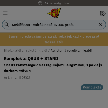
14 dienu atgriešana
Pēcapmaksa uzņēmumiem
Saņem piedāvājumus ātrāk nekā jebkad – pieprasot
tiešsaistē!
Biroja galdi un rakstāmgaldi
Augstumā regulējami galdi
Komplekts QBUS + STAND
1 balts rakstāmgalds ar regulējamu augstumu, 1 paklājs
darbam stāvus
Art. nr.
:
110302
Komplekts