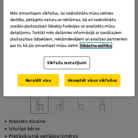
Mēs izmantojam sīkfailus, lai nodrošinātu mūsu vietnes
darbību, pielāgotu saturu un reklāmas, kā arī nodrošinātu
sociālo plašsaziņas līdzekļu funkcijas un analizētu mūsu
datplūsmu. Turklāt mēs dalāmies informācijā ar sociālajiem
plašsaziņas līdzekļiem, reklāmdevējiem un analīzes partneriem
par to, kā jūs izmantojat mūsu vietni.
Sīkdatņu politika
Sīkfailu iestatījumi
Noraidīt visu
Akceptēt visus sīkfailus
Klasisks dizains
Izturīgs bērzs
Piedāvājumā vairākos izmēros