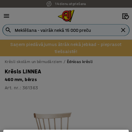
14 dienu atgriešana
Pēcapmaksa uzņēmumiem
Saņem piedāvājumus ātrāk nekā jebkad – pieprasot
tiešsaistē!
Krēsli skolām un bērnudārziem
Ēdnīcas krēsli
Krēsls LINNEA
460 mm, bērzs
Art. nr.
:
361363