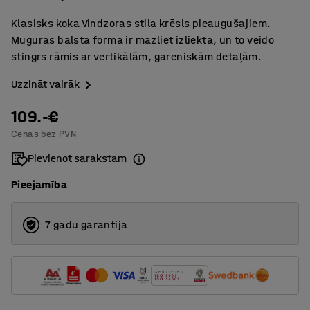
Klasisks koka Vindzoras stila krēsls pieaugušajiem.
Muguras balsta forma ir mazliet izliekta, un to veido
stingrs rāmis ar vertikālām, gareniskām detaļām.
Uzzināt vairāk
109.-€
Cenas bez PVN
Pievienot sarakstam
Pieejamība
7 gadu garantija