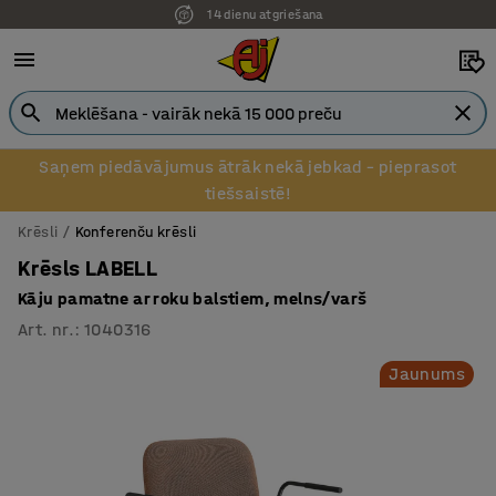
14 dienu atgriešana
Pēcapmaksa uzņēmumiem
Saņem piedāvājumus ātrāk nekā jebkad – pieprasot
tiešsaistē!
Krēsli
Konferenču krēsli
Krēsls LABELL
Kāju pamatne ar roku balstiem, melns/varš
Art. nr.
:
1040316
Jaunums