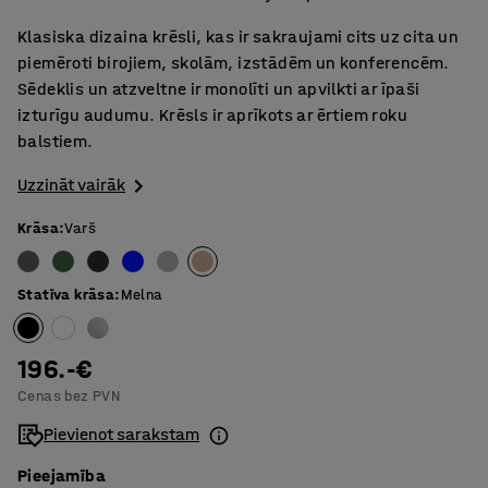
Klasiska dizaina krēsli, kas ir sakraujami cits uz cita un
piemēroti birojiem, skolām, izstādēm un konferencēm.
Sēdeklis un atzveltne ir monolīti un apvilkti ar īpaši
izturīgu audumu. Krēsls ir aprīkots ar ērtiem roku
balstiem.
Uzzināt vairāk
Krāsa
:
Varš
Statīva krāsa
:
Melna
196.-€
Cenas bez PVN
Pievienot sarakstam
Pieejamība