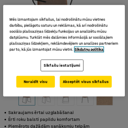
Mēs izmantojam sīkfailus, lai nodrošinātu mūsu vietnes
darbību, pielāgotu saturu un reklāmas, kā arī nodrošinātu
sociālo plašsaziņas līdzekļu funkcijas un analizētu mūsu
datplūsmu. Turklāt mēs dalāmies informācijā ar sociālajiem
plašsaziņas līdzekļiem, reklāmdevējiem un analīzes partneriem
par to, kā jūs izmantojat mūsu vietni.
Sīkdatņu politika
Sīkfailu iestatījumi
Noraidīt visu
Akceptēt visus sīkfailus
Sakraujams ērtai uzglabāšanai
Ērti roku balsti papildu komfortam
Piemērots dažādām sanāksmju telpām