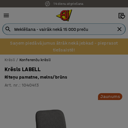
14 dienu atgriešana
Pēcapmaksa uzņēmumiem
Saņem piedāvājumus ātrāk nekā jebkad – pieprasot
tiešsaistē!
Krēsli
Konferenču krēsli
Krēsls LABELL
Riteņu pamatne, melns/brūns
Art. nr.
:
1040413
Jaunums