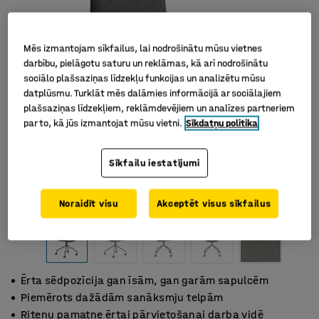
Mēs izmantojam sīkfailus, lai nodrošinātu mūsu vietnes
darbību, pielāgotu saturu un reklāmas, kā arī nodrošinātu
sociālo plašsaziņas līdzekļu funkcijas un analizētu mūsu
datplūsmu. Turklāt mēs dalāmies informācijā ar sociālajiem
plašsaziņas līdzekļiem, reklāmdevējiem un analīzes partneriem
par to, kā jūs izmantojat mūsu vietni.
Sīkdatņu politika
Sīkfailu iestatījumi
Noraidīt visu
Akceptēt visus sīkfailus
Ērta sēdpozīcija gan īsām, gan garām sapulcēm
Piemērots dažādām sanāksmju telpām
Riteņu pamatne ērtai pārvietošanai darba vidē