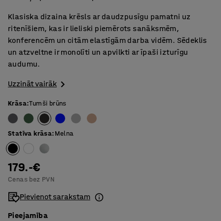
Klasiska dizaina krēsls ar daudzpusīgu pamatni uz
ritenīšiem, kas ir lieliski piemērots sanāksmēm,
konferencēm un citām elastīgām darba vidēm. Sēdeklis
un atzveltne ir monolīti un apvilkti ar īpaši izturīgu
audumu.
Uzzināt vairāk
Krāsa
:
Tumši brūns
Statīva krāsa
:
Melna
179.-€
Cenas bez PVN
Pievienot sarakstam
Pieejamība