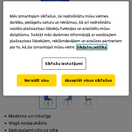
Mēs izmantojam sīkfailus, lai nodrošinātu mūsu vietnes
darbību, pielāgotu saturu un reklāmas, kā arī nodrošinātu
sociālo plašsaziņas līdzekļu funkcijas un analizētu mūsu
datplūsmu. Turklāt mēs dalāmies informācijā ar sociālajiem
plašsaziņas līdzekļiem, reklāmdevējiem un analīzes partneriem
par to, kā jūs izmantojat mūsu vietni.
Sīkdatņu politika
Sīkfailu iestatījumi
Noraidīt visu
Akceptēt visus sīkfailus
Moderns un izturīgs
Viegli noslaukāms
Sakraujami cits uz cita