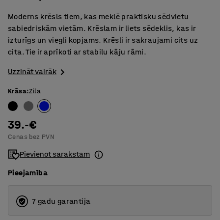
Moderns krēsls tiem, kas meklē praktisku sēdvietu
sabiedriskām vietām. Krēslam ir liets sēdeklis, kas ir
izturīgs un viegli kopjams. Krēsli ir sakraujami cits uz
cita. Tie ir aprīkoti ar stabilu kāju rāmi.
Uzzināt vairāk
Krāsa
:
Zila
39.-€
Cenas bez PVN
Pievienot sarakstam
Pieejamība
7 gadu garantija