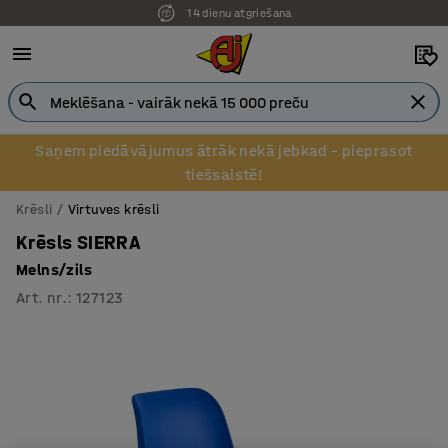
14 dienu atgriešana
Pēcapmaksa uzņēmumiem
Saņem piedāvājumus ātrāk nekā jebkad – pieprasot
tiešsaistē!
Krēsli
Virtuves krēsli
Krēsls SIERRA
Melns/zils
Art. nr.
:
127123