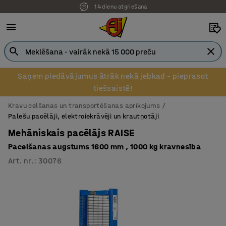
14 dienu atgriešana
Saņem piedāvājumus ātrāk nekā jebkad – pieprasot
tiešsaistē!
Kravu celšanas un transportēšanas aprīkojums
Palešu pacēlāji, elektroiekrāvēji un krautņotāji
Mehāniskais pacēlājs RAISE
Pacelšanas augstums 1600 mm , 1000 kg kravnesība
Art. nr.
:
30076