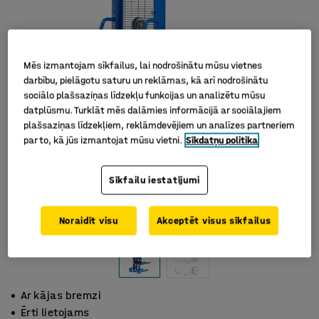
Mēs izmantojam sīkfailus, lai nodrošinātu mūsu vietnes
darbību, pielāgotu saturu un reklāmas, kā arī nodrošinātu
sociālo plašsaziņas līdzekļu funkcijas un analizētu mūsu
datplūsmu. Turklāt mēs dalāmies informācijā ar sociālajiem
plašsaziņas līdzekļiem, reklāmdevējiem un analīzes partneriem
par to, kā jūs izmantojat mūsu vietni.
Sīkdatņu politika
Sīkfailu iestatījumi
Noraidīt visu
Akceptēt visus sīkfailus
Ar kājas bremzi
Ērti lietojams