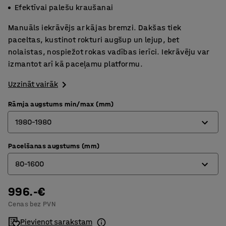
Efektīvai palešu kraušanai
Manuāls iekrāvējs ar kājas bremzi. Dakšas tiek
paceltas, kustinot rokturi augšup un lejup, bet
nolaistas, nospiežot rokas vadības ierīci. Iekrāvēju var
izmantot arī kā paceļamu platformu.
Uzzināt vairāk
Rāmja augstums min/max (mm)
1980-1980
Pacelšanas augstums (mm)
1830-3060
80-1600
1980-1980
996.-€
80-1600
Cenas bez PVN
80-2500
Pievienot sarakstam