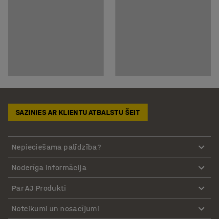
SAZINIES AR KLIENTU ATBALSTU ŠEIT
Nepieciešama palīdzība?
Noderīga informācija
Par AJ Produkti
Noteikumi un nosacījumi