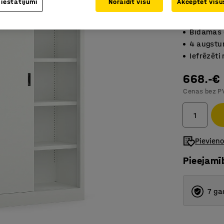
 iestatījumi
Noraidīt visu
Akceptēt visus
Art. nr.
:
11
Bīdāmas 
4 augstu
Iefrēzēti 
668.-€
Cenas bez P
Pievien
Pieejamī
7 ga