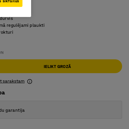
 sīkfailus
419
durvis
mā regulējami plaukti
rokturi
VN
IELIKT GROZĀ
ot sarakstam
ba
du garantija