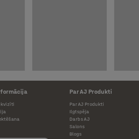
nformācija
Par AJ Produkti
kvizīti
Par AJ Produkti
ija
Ilgtspēja
jektēšana
Darbs AJ
Salons
Blogs