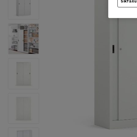
Sīkfailu