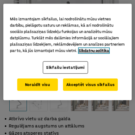
Mēs izmantojam sīkfailus, lai nodrošinātu mūsu vietnes
darbību, pielāgotu saturu un reklāmas, kā arī nodrošinātu
sociālo plašsaziņas līdzekļu funkcijas un analizētu mūsu
datplūsmu. Turklāt mēs dalāmies informācijā ar sociālajiem
plašsaziņas līdzekļiem, reklāmdevējiem un analīzes partneriem
par to, kā jūs izmantojat mūsu vietni.
Sīkdatņu politika
Sīkfailu iestatījumi
Noraidīt visu
Akceptēt visus sīkfailus
Atbrīvo vietu uz darba galda
Regulējams augstums un attālums
Gāzes atsperes statīvs