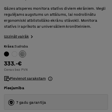
Gāzes atsperes monitora statīvs diviem ekrāniem. Viegli
regulējams augstums un attālums, lai nodrošinātu
ergonomiski atbilstošāko ekrānu stāvokli. Monitora
statīvs ir aprīkots ar universāliem kronšteiniem.
Uzzināt vairāk
Krāsa
:
Sudraba
333.-€
Cenas bez PVN
Pievienot sarakstam
Pieejamība
7 gadu garantija