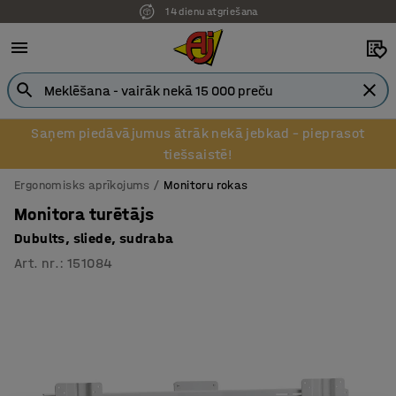
14 dienu atgriešana
Pēcapmaksa uzņēmumiem
Saņem piedāvājumus ātrāk nekā jebkad – pieprasot
tiešsaistē!
Ergonomisks aprīkojums
Monitoru rokas
Monitora turētājs
Dubults, sliede, sudraba
Art. nr.
:
151084