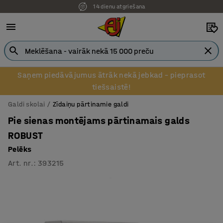
14 dienu atgriešana
Pēcapmaksa uzņēmumiem
Saņem piedāvājumus ātrāk nekā jebkad – pieprasot
tiešsaistē!
Galdi skolai
Zīdaiņu pārtinamie galdi
Pie sienas montējams pārtinamais galds
ROBUST
Pelēks
Art. nr.
:
393215