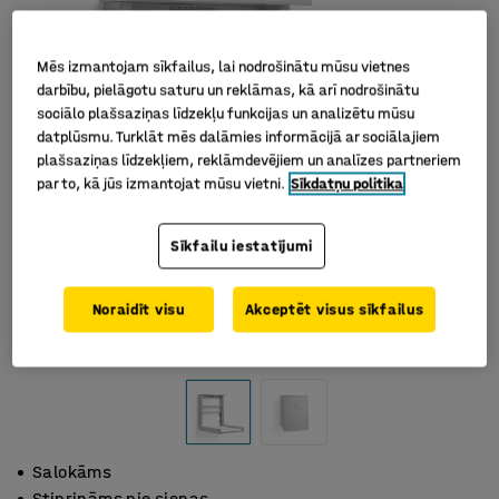
Mēs izmantojam sīkfailus, lai nodrošinātu mūsu vietnes
darbību, pielāgotu saturu un reklāmas, kā arī nodrošinātu
sociālo plašsaziņas līdzekļu funkcijas un analizētu mūsu
datplūsmu. Turklāt mēs dalāmies informācijā ar sociālajiem
plašsaziņas līdzekļiem, reklāmdevējiem un analīzes partneriem
par to, kā jūs izmantojat mūsu vietni.
Sīkdatņu politika
Sīkfailu iestatījumi
Noraidīt visu
Akceptēt visus sīkfailus
Salokāms
Stiprināms pie sienas