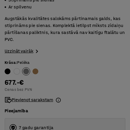
Ar spilvenu
Augstākās kvalitātes salokāms pārtinamais galds, kas
stiprināms pie sienas. Komplektā ietilpst mīksts zīdaiņu
pārtīšanas paliktnis, kura sastāvā nav kaitīgu ftalātu un
PVC.
Uzzināt vairāk
Krāsa
:
Pelēka
677.-€
Cenas bez PVN
Pievienot sarakstam
Pieejamība
7 gadu garantija