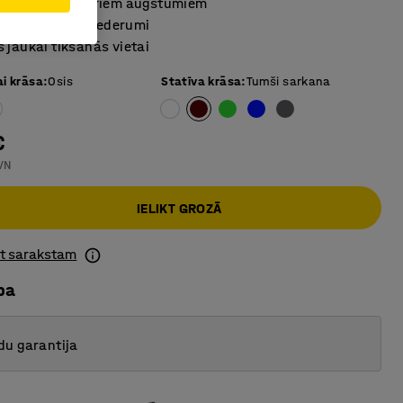
ms galds ar četriem augstumiem
mi arī papildu piederumi
 jaukai tikšanās vietai
ai krāsa
:
Osis
Statīva krāsa
:
Tumši sarkana
€
VN
IELIKT GROZĀ
ot sarakstam
ba
du garantija