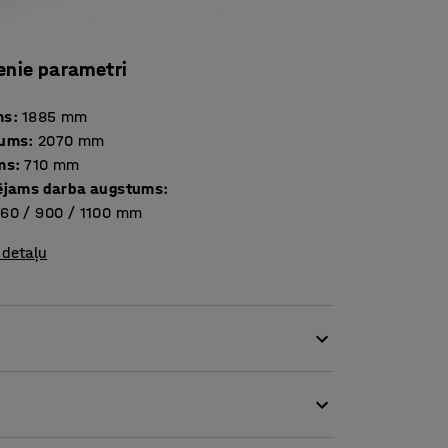
enie parametri
ms
:
1885
mm
tums
:
2070
mm
ms
:
710
mm
ējams darba augstums
:
60 / 900 / 1100
mm
 detaļu
ku sadarbībai birojā, taču tas ideāli iederas
 savām vajadzībām atbilstošu galda augstumu.
 pie galda. Galds ir aprīkots ar ritentiņiem,