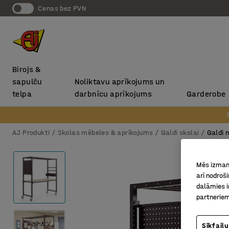
Cenas bez PVN
Birojs &
sapulču
Noliktavu aprīkojums un
telpa
darbnīcu aprīkojums
Garderobe
AJ Produkti
Skolas mēbeles & aprīkojums
Galdi skolai
Galdi 
Mēs izmant
arī nodroš
dalāmies i
partneriem
Sīkfailu