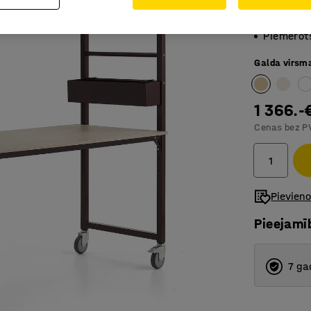
Regulēja
Ir pieeja
Piemērots
Galda virsm
1 366.-
Cenas bez P
Pievien
Pieejamī
7 ga