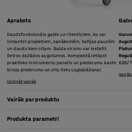
Apraksts
Galv
Daudzfunkcionāls galds uz ritentiņiem, ko var
Garu
izmantot projektiem, sanāksmēm, kafijas pauzēm
Augs
un daudz kam citam. Galda virsmu var iestatīt
Platu
četros dažādos augstumos. Komplektā ietilpst
Regul
praktisks instrumentu panelis un piederumu kaste
600/7
biroja piederumu un citu lietu uzglabāšanai.
Vairāk
Uzzināt vairāk
Vairāk par produktu
Daudzfunkcionālais galds ir lieliski piemērots radošu cilvē
Produkta parametri
arī skolās, ēdnīcās, kafejnīcās un citās vietās. Izvēlies
Izvēloties atbilstošu augstumu, varēsi ērti sēdēt vai stāvēt