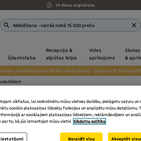
14 dienu atgriešana
Recepcija &
Vides
Skolas
Ēdamistaba
atpūtas telpa
aprīkojums
& aprī
Saņem piedāvājumus ātrāk nekā jebkad – pieprasot tiešsaistē
nodarbībām
Daudzfu
ojam sīkfailus, lai nodrošinātu mūsu vietnes darbību, pielāgotu saturu un
TEAMW
inātu sociālo plašsaziņas līdzekļu funkcijas un analizētu mūsu datplūsmu. 
nformācijā ar sociālajiem plašsaziņas līdzekļiem, reklāmdevējiem un analī
Piederum
 par to, kā jūs izmantojat mūsu vietni.
Sīkdatņu politika
Art. nr.
:
35
 iestatījumi
Noraidīt visu
Akceptēt visus