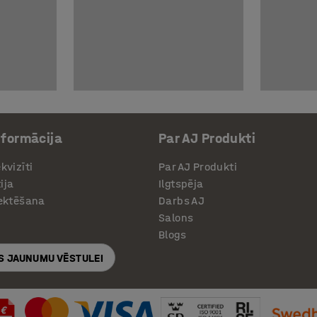
nformācija
Par AJ Produkti
kvizīti
Par AJ Produkti
ija
Ilgtspēja
jektēšana
Darbs AJ
Salons
Blogs
S JAUNUMU VĒSTULEI