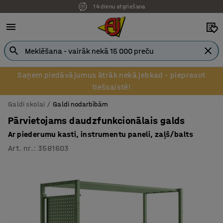
14 dienu atgriešana
Saņem piedāvājumus ātrāk nekā jebkad – pieprasot
tiešsaistē!
Galdi skolai
Galdi nodarbībām
Pārvietojams daudzfunkcionālais galds
Ar piederumu kasti, instrumentu paneli, zaļš/balts
Art. nr.
:
3581603