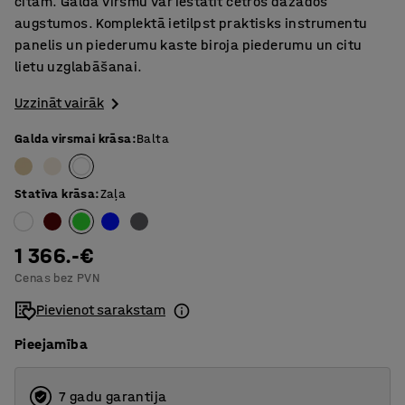
citam. Galda virsmu var iestatīt četros dažādos
augstumos. Komplektā ietilpst praktisks instrumentu
panelis un piederumu kaste biroja piederumu un citu
lietu uzglabāšanai.
Uzzināt vairāk
Galda virsmai krāsa
:
Balta
Statīva krāsa
:
Zaļa
1 366.-€
Cenas bez PVN
Pievienot sarakstam
Pieejamība
7 gadu garantija