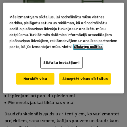
Mēs izmantojam sīkfailus, lai nodrošinātu mūsu vietnes
darbību, pielāgotu saturu un reklāmas, kā arī nodrošinātu
sociālo plašsaziņas līdzekļu funkcijas un analizētu mūsu
datplūsmu. Turklāt mēs dalāmies informācijā ar sociālajiem
plašsaziņas līdzekļiem, reklāmdevējiem un analīzes partneriem
par to, kā jūs izmantojat mūsu vietni.
Sīkdatņu politika
Sīkfailu iestatījumi
Noraidīt visu
Akceptēt visus sīkfailus
Regulējams galds ar četriem augstumiem
Ir pieejami arī papildu piederumi
Piemērots jaukai tikšanās vietai
Daudzfunkcionāls galds uz ritentiņiem, ko var izmantot
projektiem, sanāksmēm, kafijas pauzēm un daudz kam