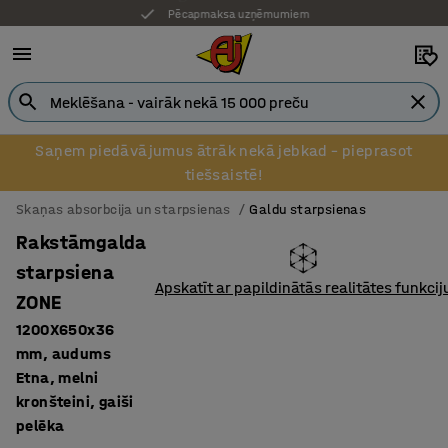
Pēcapmaksa uzņēmumiem
Saņem piedāvājumus ātrāk nekā jebkad – pieprasot
tiešsaistē!
Skaņas absorbcija un starpsienas
Galdu starpsienas
Rakstāmgalda
starpsiena
Apskatīt ar papildinātās realitātes funkcij
ZONE
1200X650x36
mm, audums
Etna, melni
kronšteini, gaiši
pelēka