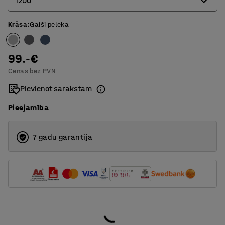
1200
Krāsa
:
Gaiši pelēka
600
800
99.-€
1000
Cenas bez PVN
1200
Pievienot sarakstam
1400
Pieejamība
1600
7 gadu garantija
1800
2000