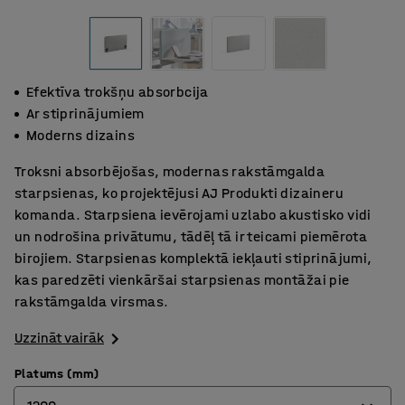
Efektīva trokšņu absorbcija
Ar stiprinājumiem
Moderns dizains
Troksni absorbējošas, modernas rakstāmgalda
starpsienas, ko projektējusi AJ Produkti dizaineru
komanda. Starpsiena ievērojami uzlabo akustisko vidi
un nodrošina privātumu, tādēļ tā ir teicami piemērota
birojiem. Starpsienas komplektā iekļauti stiprinājumi,
kas paredzēti vienkāršai starpsienas montāžai pie
rakstāmgalda virsmas.
Uzzināt vairāk
Platums (mm)