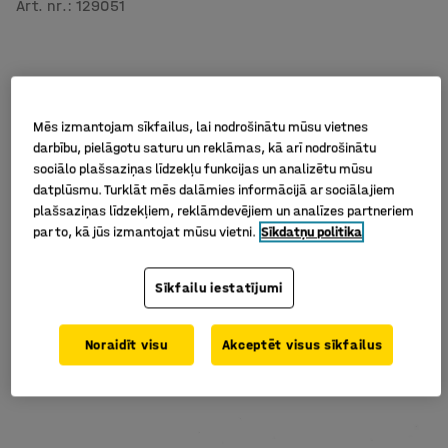
Art. nr.
:
129051
Mēs izmantojam sīkfailus, lai nodrošinātu mūsu vietnes
darbību, pielāgotu saturu un reklāmas, kā arī nodrošinātu
sociālo plašsaziņas līdzekļu funkcijas un analizētu mūsu
datplūsmu. Turklāt mēs dalāmies informācijā ar sociālajiem
plašsaziņas līdzekļiem, reklāmdevējiem un analīzes partneriem
par to, kā jūs izmantojat mūsu vietni.
Sīkdatņu politika
Sīkfailu iestatījumi
Noraidīt visu
Akceptēt visus sīkfailus