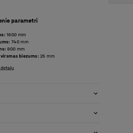
enie parametri
ms
:
1600
mm
tums
:
740
mm
ms
:
800
mm
 virsmas biezums
:
25
mm
 detaļu
āmgaldam ir klasisks dizains ar
eciešams klasiskā dizaina rakstāmgalds, kas
mu un praktiskumu.