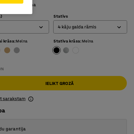
ra formas virsma
)
Statīvs
4 kāju galda rāmis
ai krāsa
:
Melna
Statīva krāsa
:
Melna
4 kāju galda rāmis
O-veida rāmis
T-veida rāmis
VN
IELIKT GROZĀ
ot sarakstam
ba
du garantija