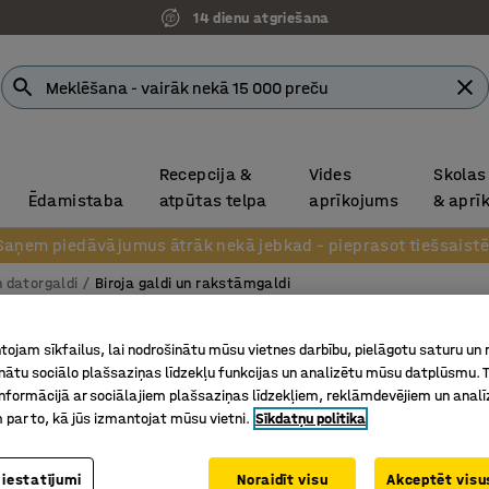
14 dienu atgriešana
Recepcija &
Vides
Skolas
Ēdamistaba
atpūtas telpa
aprīkojums
& aprī
Saņem piedāvājumus ātrāk nekā jebkad – pieprasot tiešsaistē
n datorgaldi
Biroja galdi un rakstāmgaldi
Rakstā
ojam sīkfailus, lai nodrošinātu mūsu vietnes darbību, pielāgotu saturu un
inātu sociālo plašsaziņas līdzekļu funkcijas un analizētu mūsu datplūsmu. 
4 kāju r
nformācijā ar sociālajiem plašsaziņas līdzekļiem, reklāmdevējiem un analī
Art. nr.
:
16
 par to, kā jūs izmantojat mūsu vietni.
Sīkdatņu politika
Var aprīk
No izturī
 iestatījumi
Noraidīt visu
Akceptēt visus