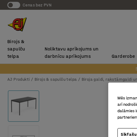
Cenas bez PVN
Birojs &
sapulču
Noliktavu aprīkojums un
telpa
darbnīcu aprīkojums
Garderobe
AJ Produkti
Birojs & sapulču telpa
Biroja galdi, rakstāmgaldi u
Mēs izmant
arī nodroš
dalāmies i
partneriem
Sīkfailu