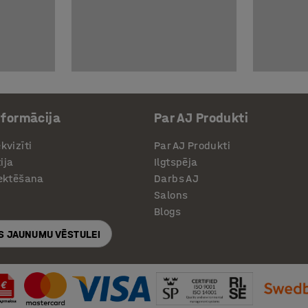
nformācija
Par AJ Produkti
kvizīti
Par AJ Produkti
ija
Ilgtspēja
jektēšana
Darbs AJ
Salons
Blogs
S JAUNUMU VĒSTULEI