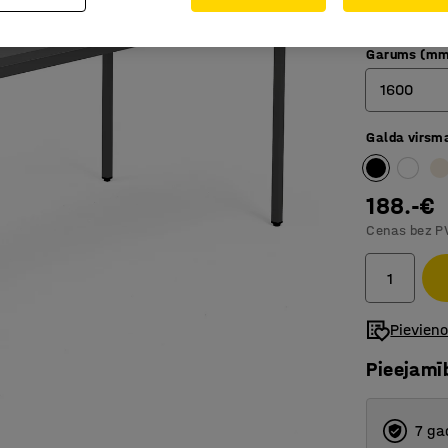
Taisnstū
Garums (mm
1600
Galda virsm
800
1200
188.-€
1400
Cenas bez P
1600
1800
Pievien
Pieejamī
7 ga