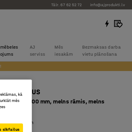
Tālr. 67 62 52 72
info@ajprodukti.lv
 mēbeles
AJ
Mēs
Bezmaksas darba
kojums
serviss
iesakām
vietu plānošana
!
mgalds QBUS
 reklāmas, kā
Turklāt mēs
āmis, 1600x800 mm, melns rāmis, melns
zes
11414
ot ar ritentiņiem
ga lamināta
 sīkfailus