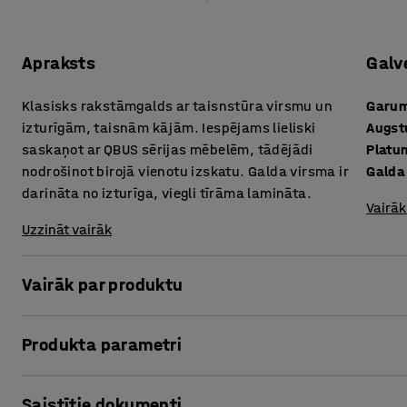
Apraksts
Galv
Klasisks rakstāmgalds ar taisnstūra virsmu un
Garu
izturīgām, taisnām kājām. Iespējams lieliski
Augs
saskaņot ar QBUS sērijas mēbelēm, tādējādi
Platu
nodrošinot birojā vienotu izskatu. Galda virsma ir
Galda
darināta no izturīga, viegli tīrāma lamināta.
Vairāk
Uzzināt vairāk
Vairāk par produktu
Šim modernajam mēbeļu sērijas QBUS stacionārajam rakst
Produkta parametri
mūsdienīgām priekšrocībām. Šī ir lieliska izvēle, ja nepi
atbilst moderna biroja standartiem attiecībā uz izturīgu
Garums
:
1600
mm
Saistītie dokumenti