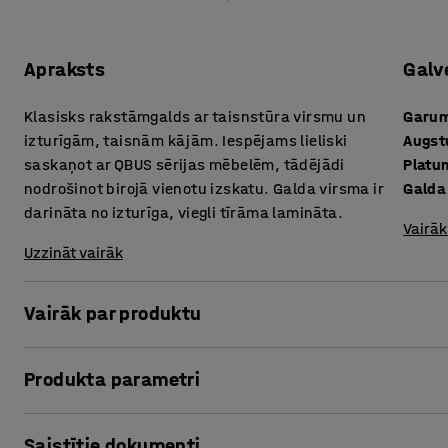
Apraksts
Galv
Klasisks rakstāmgalds ar taisnstūra virsmu un
Garu
izturīgām, taisnām kājām. Iespējams lieliski
Augs
saskaņot ar QBUS sērijas mēbelēm, tādējādi
Platu
nodrošinot birojā vienotu izskatu. Galda virsma ir
Galda
darināta no izturīga, viegli tīrāma lamināta.
Vairāk
Uzzināt vairāk
Vairāk par produktu
Šim modernajam mēbeļu sērijas QBUS stacionārajam rakst
Produkta parametri
mūsdienīgām priekšrocībām. Šī ir lieliska izvēle, ja nepi
atbilst moderna biroja standartiem attiecībā uz izturīgu
Garums
:
1600
mm
Saistītie dokumenti