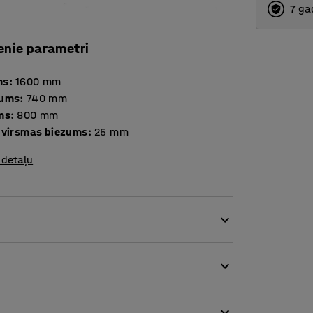
7 ga
enie parametri
ms
:
1600
mm
tums
:
740
mm
ms
:
800
mm
 virsmas biezums
:
25
mm
 detaļu
āmgaldam ir klasisks dizains ar
eciešams klasiskā dizaina rakstāmgalds, kas
mu un praktiskumu.