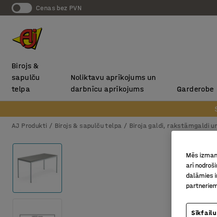
Cenas bez PVN
Birojs &
sapulču
Noliktavu aprīkojums un
telpa
darbnīcu aprīkojums
Garderobe
AJ Produkti
Birojs & sapulču telpa
Biroja galdi, rakstāmgaldi u
Mēs izmant
arī nodroš
dalāmies i
partneriem
Sīkfailu