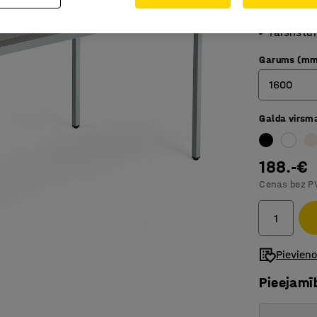
No izturī
Taisnstū
Garums (mm
1600
Galda virsm
800
1200
188.-€
1400
Cenas bez P
1600
1800
Pievien
Pieejamī