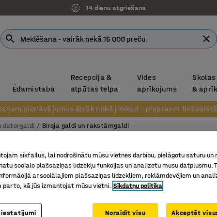
14 dienu atgriešana
Recepcija &
Vides
Skolas
Ēdamistaba
atpūtas telpa
aprīkojums
& aprī
Saņem piedāvājumus ātrāk nekā jebkad – pieprasot tiešsaistē
n datorgaldi
Biroja galdi un rakstāmgaldi
Galds 
ojam sīkfailus, lai nodrošinātu mūsu vietnes darbību, pielāgotu saturu un
inātu sociālo plašsaziņas līdzekļu funkcijas un analizētu mūsu datplūsmu. 
4 kāju r
nformācijā ar sociālajiem plašsaziņas līdzekļiem, reklāmdevējiem un analī
pelēks
 par to, kā jūs izmantojat mūsu vietni.
Sīkdatņu politika
Art. nr.
:
16
 iestatījumi
Noraidīt visu
Akceptēt visus
Var aprīk