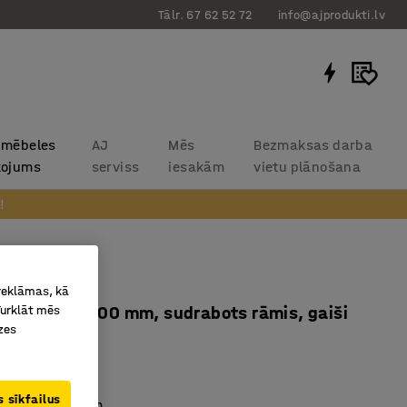
Tālr. 67 62 52 72
info@ajprodukti.lv
 mēbeles
AJ
Mēs
Bezmaksas darba
kojums
serviss
iesakām
vietu plānošana
!
QBUS
 reklāmas, kā
Turklāt mēs
āmis, 1600x800 mm, sudrabots rāmis, gaiši
zes
11425
 sīkfailus
ot ar ritentiņiem