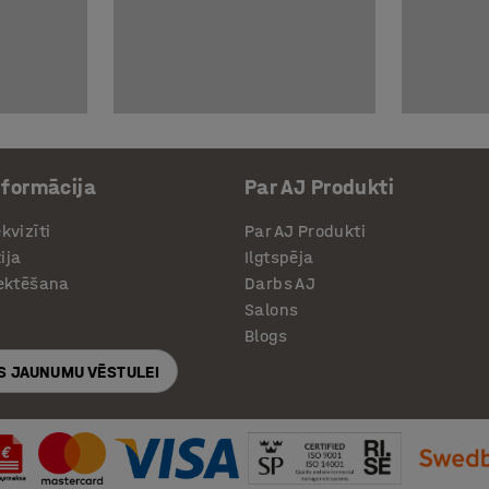
nformācija
Par AJ Produkti
kvizīti
Par AJ Produkti
ija
Ilgtspēja
jektēšana
Darbs AJ
Salons
Blogs
S JAUNUMU VĒSTULEI