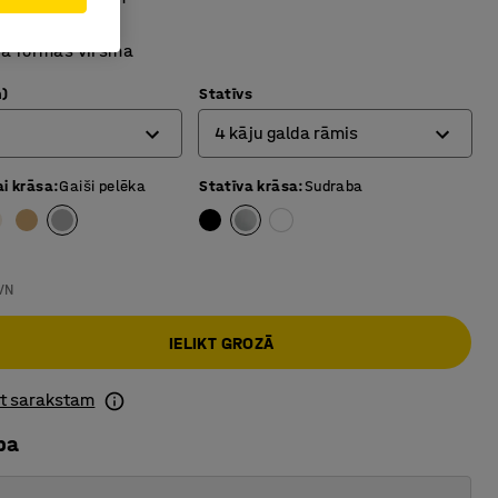
ga lamināta
ra formas virsma
)
Statīvs
4 kāju galda rāmis
ai krāsa
:
Gaiši pelēka
Statīva krāsa
:
Sudraba
4 kāju galda rāmis
O-veida rāmis
T-veida rāmis
VN
IELIKT GROZĀ
ot sarakstam
ba