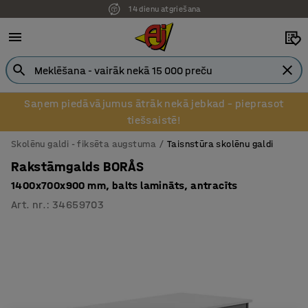
14 dienu atgriešana
Saņem piedāvājumus ātrāk nekā jebkad – pieprasot
tiešsaistē!
Skolēnu galdi - fiksēta augstuma
Taisnstūra skolēnu galdi
Rakstāmgalds BORÅS
1400x700x900 mm, balts lamināts, antracīts
Art. nr.
:
34659703