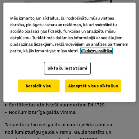
Mēs izmantojam sīkfailus, lai nodrošinātu mūsu vietnes
darbību, pielāgotu saturu un reklāmas, kā arī nodrošinātu
sociālo plašsaziņas līdzekļu funkcijas un analizētu mūsu
datplūsmu. Turklāt mēs dalāmies informācijā ar sociālajiem
plašsaziņas līdzekļiem, reklāmdevējiem un analīzes partneriem
par to, kā jūs izmantojat mūsu vietni.
Sīkdatņu politika
Sīkfailu iestatījumi
Noraidīt visu
Akceptēt visus sīkfailus
Augstspiediena lamināts
Sertificētas atbilstoši standartam EN 1729.
Nodilumizturīga galda virsma
Taisnstūra formas galds ar cauruļveida rāmi un
nodilumizturīgu galda virsmu. Galds testēts un