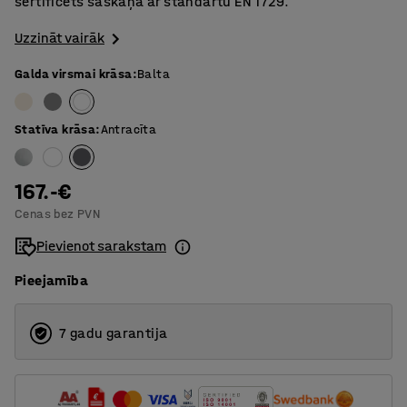
sertificēts saskaņā ar standartu EN 1729.
Uzzināt vairāk
Galda virsmai krāsa
:
Balta
Statīva krāsa
:
Antracīta
167.-€
Cenas bez PVN
Pievienot sarakstam
Pieejamība
7 gadu garantija