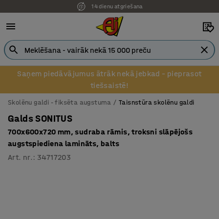
14 dienu atgriešana
Pēcapmaksa uzņēmumiem
Saņem piedāvājumus ātrāk nekā jebkad – pieprasot
tiešsaistē!
Skolēnu galdi - fiksēta augstuma
Taisnstūra skolēnu galdi
Galds SONITUS
700x600x720 mm, sudraba rāmis, troksni slāpējošs
augstspiediena lamināts, balts
Art. nr.
:
34717203