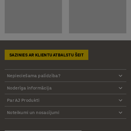
SAZINIES AR KLIENTU ATBALSTU ŠEIT
Nepieciešama palīdzība?
Noderīga informācija
Par AJ Produkti
Noteikumi un nosacījumi