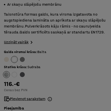
Ar skaņu slāpējošu membrānu
Taisnstūra formas galds, kura virsma izgatavota no
augstspiediena lamināta un aprīkota ar skaņu slāpējošu
membrānu.Pulverkrāsots kāju rāmis - no cauruļveida
tērauda.Galds sertificēts saskaņā ar standartu EN1729.
Uzzināt vairāk
Galda virsmai krāsa
:
Balta
Statīva krāsa
:
Sudraba
116.-€
Cenas bez PVN
Pievienot sarakstam
Pieejamība