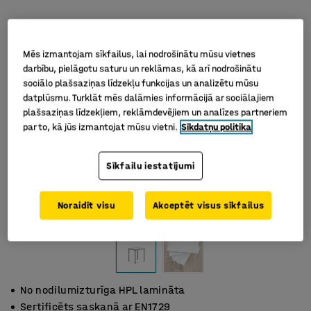
Mēs izmantojam sīkfailus, lai nodrošinātu mūsu vietnes
darbību, pielāgotu saturu un reklāmas, kā arī nodrošinātu
sociālo plašsaziņas līdzekļu funkcijas un analizētu mūsu
datplūsmu. Turklāt mēs dalāmies informācijā ar sociālajiem
plašsaziņas līdzekļiem, reklāmdevējiem un analīzes partneriem
par to, kā jūs izmantojat mūsu vietni.
Sīkdatņu politika
Sīkfailu iestatījumi
Noraidīt visu
Akceptēt visus sīkfailus
No nodilumizturīga HPL lamināta
Sertificēts saskaņā ar EN1729