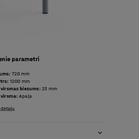
enie parametri
tums
:
720
mm
trs
:
1200
mm
 virsmas biezums
:
23
mm
 virsma
:
Apaļa
 detaļu