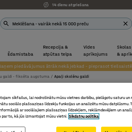
14 dienu atgriešana
Recepcija &
Vides
Skolas
Ēdamistaba
atpūtas telpa
aprīkojums
& aprī
Saņem piedāvājumus ātrāk nekā jebkad – pieprasot tiešsaistē
u galdi - fiksēta augstuma
Apaļi skolēnu galdi
Rakstā
ojam sīkfailus, lai nodrošinātu mūsu vietnes darbību, pielāgotu saturu un
Ø1200x72
inātu sociālo plašsaziņas līdzekļu funkcijas un analizētu mūsu datplūsmu. 
augstspi
nformācijā ar sociālajiem plašsaziņas līdzekļiem, reklāmdevējiem un analī
 par to, kā jūs izmantojat mūsu vietni.
Sīkdatņu politika
Art. nr.
:
34
Sertificē