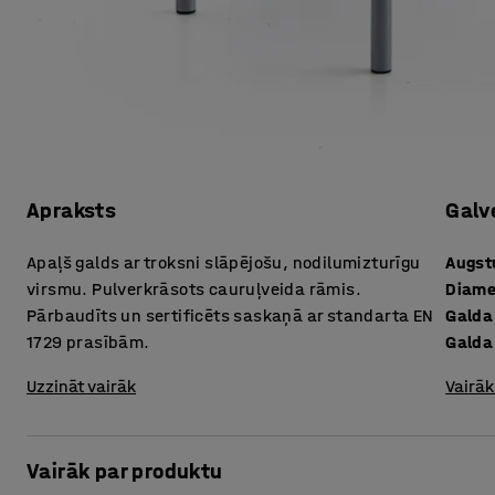
Apraksts
Galv
Apaļš galds ar troksni slāpējošu, nodilumizturīgu
Augs
virsmu. Pulverkrāsots cauruļveida rāmis.
Diame
Pārbaudīts un sertificēts saskaņā ar standarta EN
Galda
1729 prasībām.
Galda
Uzzināt vairāk
Vairāk
Vairāk par produktu