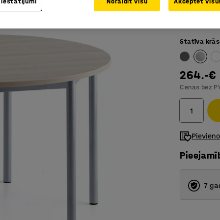
 iestatījumi
Noraidīt visu
Akceptēt visus
Izturīgs 
Skaņu ab
Statīva krā
264.-€
Cenas bez P
Pievien
Pieejamī
7 ga