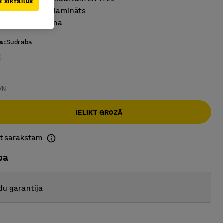
 sīkfailus
a​ugstspiediena lamināts
sorbējoša virsma
sa
:
Sudraba
VN
IELIKT GROZĀ
ot sarakstam
ba
du garantija