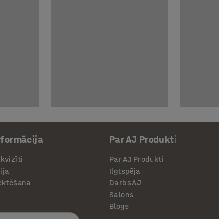
nformācija
Par AJ Produkti
kvizīti
Par AJ Produkti
ija
Ilgtspēja
jektēšana
Darbs AJ
Salons
Blogs