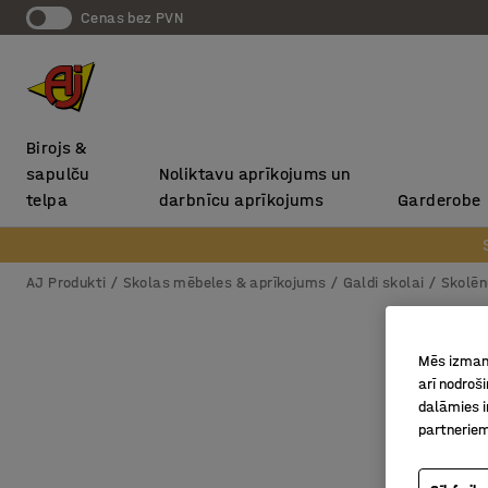
Cenas bez PVN
Birojs &
sapulču
Noliktavu aprīkojums un
telpa
darbnīcu aprīkojums
Garderobe
AJ Produkti
Skolas mēbeles & aprīkojums
Galdi skolai
Skolēn
Mēs izmant
arī nodroš
dalāmies i
partneriem