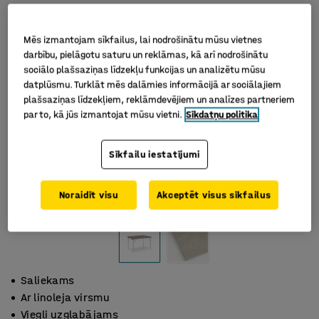
Mēs izmantojam sīkfailus, lai nodrošinātu mūsu vietnes
darbību, pielāgotu saturu un reklāmas, kā arī nodrošinātu
sociālo plašsaziņas līdzekļu funkcijas un analizētu mūsu
datplūsmu. Turklāt mēs dalāmies informācijā ar sociālajiem
plašsaziņas līdzekļiem, reklāmdevējiem un analīzes partneriem
par to, kā jūs izmantojat mūsu vietni.
Sīkdatņu politika
Sīkfailu iestatījumi
Noraidīt visu
Akceptēt visus sīkfailus
Saliekams
Ar linoleja virsmu
Viegli uzglabājams