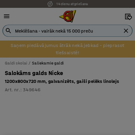
14 dienu atgriešana
Saņem piedāvājumus ātrāk nekā jebkad – pieprasot
tiešsaistē!
Galdi skolai
Saliekamie galdi
Salokāms galds Nicke
1200x800x720 mm, galvanizēts, gaiši pelēks linolejs
Art. nr.
:
349646