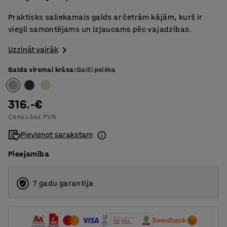
Praktisks saliekamais galds ar četrām kājām, kurš ir
viegli samontējams un izjaucams pēc vajadzības.
Uzzināt vairāk
Galda virsmai krāsa
:
Gaiši pelēka
316.-€
Cenas bez PVN
Pievienot sarakstam
Pieejamība
7 gadu garantija