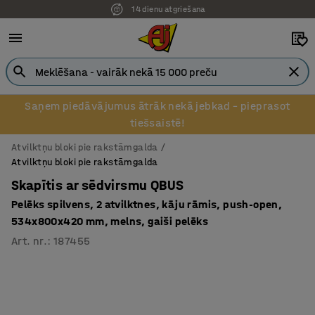
14 dienu atgriešana
Pēcapmaksa uzņēmumiem
Saņem piedāvājumus ātrāk nekā jebkad – pieprasot
tiešsaistē!
Atvilktņu bloki pie rakstāmgalda
Atvilktņu bloki pie rakstāmgalda
Skapītis ar sēdvirsmu QBUS
Pelēks spilvens, 2 atvilktnes, kāju rāmis, push-open,
534x800x420 mm, melns, gaiši pelēks
Art. nr.
:
187455