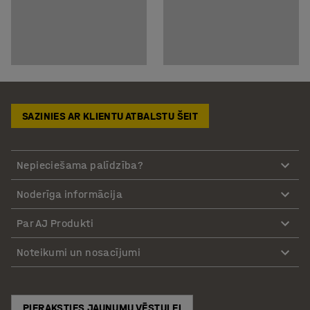
SAZINIES AR KLIENTU ATBALSTU ŠEIT
Nepieciešama palīdzība?
Noderīga informācija
Par AJ Produkti
Noteikumi un nosacījumi
PIERAKSTIES JAUNUMU VĒSTULEI