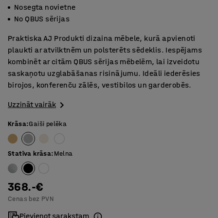
Nosegta novietne
No QBUS sērijas
Praktiska AJ Produkti dizaina mēbele, kurā apvienoti
plaukti ar atvilktnēm un polsterēts sēdeklis. Iespējams
kombinēt ar citām QBUS sērijas mēbelēm, lai izveidotu
saskaņotu uzglabāšanas risinājumu. Ideāli iederēsies
birojos, konferenču zālēs, vestibilos un garderobēs.
Uzzināt vairāk
Krāsa
:
Gaiši pelēka
Statīva krāsa
:
Melna
368.-€
Cenas bez PVN
Pievienot sarakstam