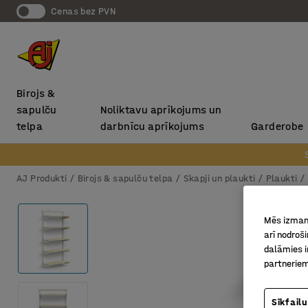
Cenas bez PVN
Birojs &
sapulču
Noliktavu aprīkojums un
telpa
darbnīcu aprīkojums
Garderobe
AJ Produkti
Birojs & sapulču telpa
Skapji un plaukti
Plaukti
Mēs izmant
arī nodroš
dalāmies i
partneriem
Sīkfailu