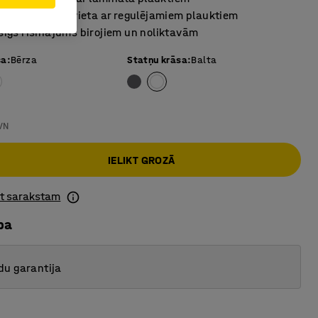
 uzglabāšanas vieta ar regulējamiem plauktiem
īgs risinājums birojiem un noliktavām
sa
:
Bērza
Statņu krāsa
:
Balta
VN
IELIKT GROZĀ
ot sarakstam
ba
du garantija