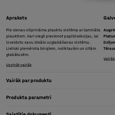
Apraksts
Galv
Pie sienas stiprināma plauktu sistēma ar lamināta
Augs
plauktiem. Vari viegli pievienot papildsekcijas, lai
Platu
izveidotu savu ideālo uzglabāšanas sistēmu.
Dziļu
Lieliski piemērota birojiem, noliktavām un citām
Tērau
glabātuvēm.
Vairāk
Uzzināt vairāk
Vairāk par produktu
RELY ir pilnīga plauktu sistēma ar modernu un diskrētu izs
Produkta parametri
dažādās vidēs. Plauktu var viegli stiprināt pie sienas, izm
var iestatīt vēlamajā augstumā.
Augstums
:
1800
mm
Saistītie dokumenti