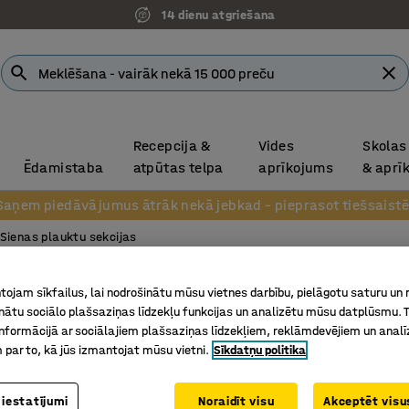
14 dienu atgriešana
Recepcija &
Vides
Skolas
Ēdamistaba
atpūtas telpa
aprīkojums
& aprī
Saņem piedāvājumus ātrāk nekā jebkad – pieprasot tiešsaistē
Sienas plauktu sekcijas
Jaunums
Sienas 
ojam sīkfailus, lai nodrošinātu mūsu vietnes darbību, pielāgotu saturu un
inātu sociālo plašsaziņas līdzekļu funkcijas un analizētu mūsu datplūsmu. 
Pamatsek
nformācijā ar sociālajiem plašsaziņas līdzekļiem, reklāmdevējiem un analī
balts/bē
 par to, kā jūs izmantojat mūsu vietni.
Sīkdatņu politika
Art. nr.
:
37
 iestatījumi
Noraidīt visu
Akceptēt visus
Pilnīga p