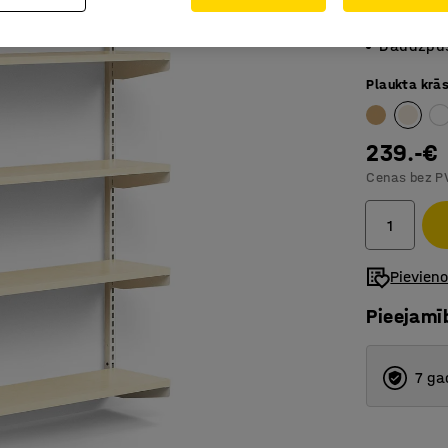
Elastīga
Daudzpus
Plaukta krā
239.-€
Cenas bez P
Pievien
Pieejamī
7 ga