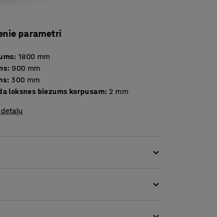
enie parametri
tums
:
1800
mm
ms
:
900
mm
ms
:
300
mm
da loksnes biezums korpusam
:
2
mm
 detaļu
katu, kas ir ideāli piemērota uzglabāšanai
antojot atbalsta līsti, statņus un plauktus, ko