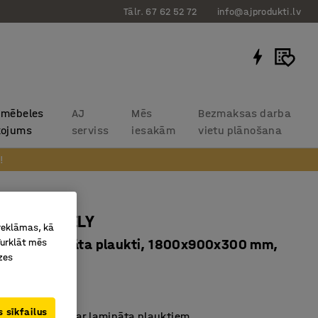
Tālr. 67 62 52 72
info@ajprodukti.lv
 mēbeles
AJ
Mēs
Bezmaksas darba
kojums
serviss
iesakām
vietu plānošana
!
plaukts RELY
 reklāmas, kā
Turklāt mēs
cija, lamināta plaukti, 1800x900x300 mm,
zes
rzs
80632
 sīkfailus
lauktu sistēma ar lamināta plauktiem