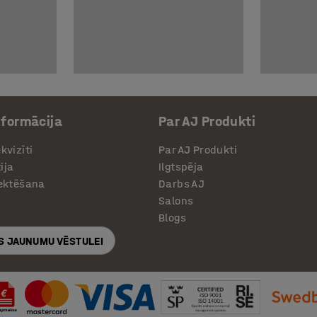
nformācija
Par AJ Produkti
kvizīti
Par AJ Produkti
ija
Ilgtspēja
jektēšana
Darbs AJ
Salons
Blogs
S JAUNUMU VĒSTULEI