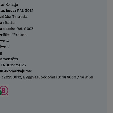
sa
:
Koraļļu
sas kods
:
RAL 3012
eriāls
:
Tērauda
sa
:
Balta
as kods
:
RAL 9003
riāls
:
Tērauda
its
:
4
its
:
2
kg
Samontēts
EN 16121:2023
 un ekomarķējums
:
 320250612, Byggvarubedömd ID: 144639 / 148156