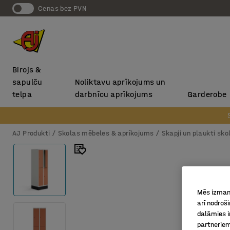
Cenas bez PVN
Birojs &
sapulču
Noliktavu aprīkojums un
telpa
darbnīcu aprīkojums
Garderobe
AJ Produkti
Skolas mēbeles & aprīkojums
Skapji un plaukti sk
Mēs izmant
arī nodroš
dalāmies i
partneriem