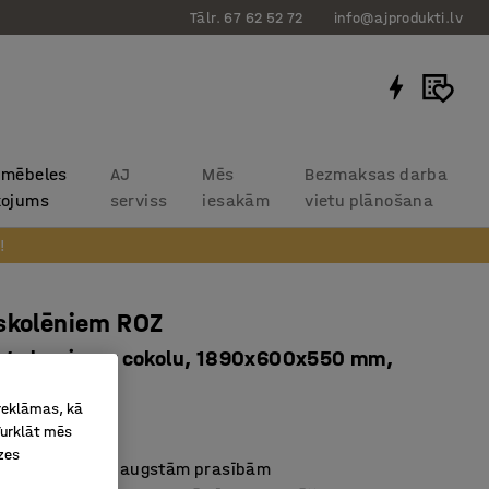
Tālr. 67 62 52 72
info@ajprodukti.lv
 mēbeles
AJ
Mēs
Bezmaksas darba
kojums
serviss
iesakām
vietu plānošana
!
skolēniem ROZ
, 4 durvis, ar cokolu, 1890x600x550 mm,
rkans
 reklāmas, kā
2055
Turklāt mēs
zes
s skolu videi ar augstām prasībām