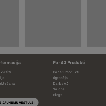
nformācija
Par AJ Produkti
kvizīti
Par AJ Produkti
ija
Ilgtspēja
jektēšana
Darbs AJ
Salons
Blogs
S JAUNUMU VĒSTULEI