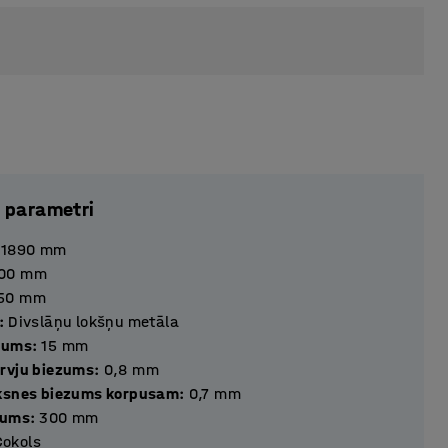
 parametri
1890
mm
00
mm
50
mm
:
Divslāņu lokšņu metāla
zums
:
15
mm
rvju biezums
:
0,8
mm
ksnes biezums korpusam
:
0,7
mm
tums
:
300
mm
Cokols