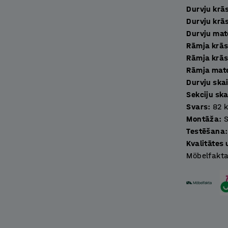
Durvju krā
Durvju krā
Durvju mat
rīkojot skapjus ar piemērotām slēdzenēm.
Rāmja krā
Rāmja krās
Rāmja mate
Durvju ska
Sekciju ska
Svars
:
82
Montāža
:
Testēšana
:
Kvalitātes
Möbelfakta