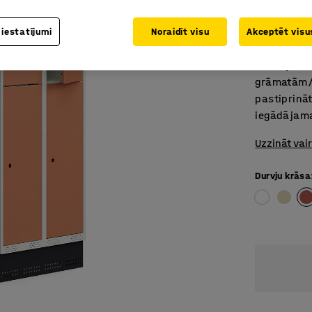
Praktiska
Drošs un 
 iestatījumi
Noraidīt visu
Akceptēt visus
Divu sekcij
nodalījumā 
grāmatām/m
pastiprinā
iegādājama
Uzzināt vai
Durvju krāsa