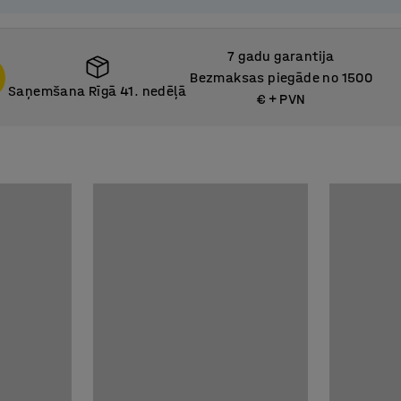
7 gadu garantija
Bezmaksas piegāde no 1500
Saņemšana Rīgā 41. nedēļā
€ + PVN
Saņemšana Rīgā 41. nedēļā