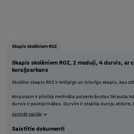
Skapis skolēniem ROZ
Skapis skolēniem ROZ, 2 moduļi, 4 durvis, a
koraļļsarkans
Skolēnu skapis ROZ ir ietilpīgs un izturīgs skapis, kas a
Korpusam ir pilnībā metināta pulverkrāsotas tērauda lo
durvis ir pastiprinātas. Durvīm ir stabila durvju atdure,
Perforācijas apakšējā daļā un augšdaļā nodrošina teica
Uzzināt vairāk
Katrā nodalījumā ir mazāks glabāšanas nodalījums, kas
Saistītie dokumenti
priekšmetu glabāšanai. Nodalījumā ir arī apģērbu stieni