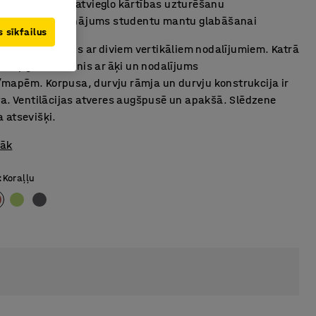
 novietne, kas atvieglo kārtības uzturēšanu
ilgtspējīgs risinājums studentu mantu glabāšanai
 sīkfailus
u skolēnu skapis ar diviem vertikāliem nodalījumiem. Katrā
ir apģērba stienis ar āķi un nodalījums
apēm. Korpusa, durvju rāmja un durvju konstrukcija ir
ta. Ventilācijas atveres augšpusē un apakšā. Slēdzene
 atsevišķi.
rāk
:
Koraļļu