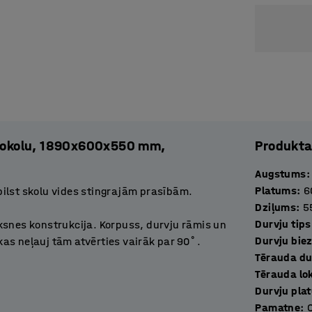
r cokolu, 1890x600x550 mm,
Produkta
Augstums
:
Platums
:
6
tbilst skolu vides stingrajām prasībām.
Dziļums
:
5
Durvju tips
ksnes konstrukcija. Korpuss, durvju rāmis un
Durvju bie
 kas neļauj tām atvērties vairāk par 90˚.
Tērauda du
mu ventilāciju.
Tērauda lo
Durvju pla
 piemērots grāmatu, mapju vai nelielu
Pamatne
:
s, uz kura var pakārt virsdrēbes. Nodalījuma