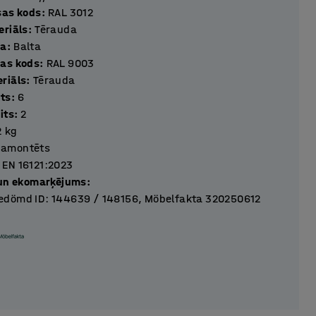
sas kods
:
RAL 3012
eriāls
:
Tērauda
sa
:
Balta
as kods
:
RAL 9003
riāls
:
Tērauda
its
:
6
its
:
2
2
kg
Samontēts
EN 16121:2023
 un ekomarķējums
:
dömd ID: 144639 / 148156, Möbelfakta 320250612