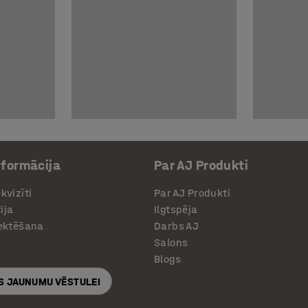
nformācija
Par AJ Produkti
kvizīti
Par AJ Produkti
ija
Ilgtspēja
jektēšana
Darbs AJ
Salons
Blogs
S JAUNUMU VĒSTULEI