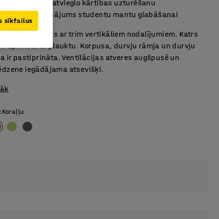
 novietne, kas atvieglo kārtības uzturēšanu
ilgtspējīgs risinājums studentu mantu glabāšanai
 sīkfailus
u skolēnu skapis ar trim vertikāliem nodalījumiem. Katrs
ir aprīkots ar plauktu. Korpusa, durvju rāmja un durvju
a ir pastiprināta. Ventilācijas atveres augšpusē un
ēdzene iegādājama atsevišķi.
rāk
:
Koraļļu