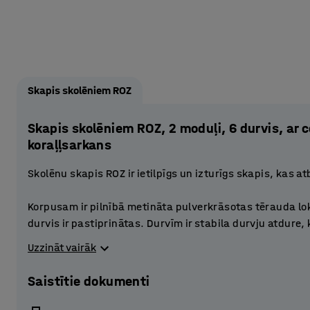
Skapis skolēniem ROZ
Skapis skolēniem ROZ, 2 moduļi, 6 durvis, a
koraļļsarkans
Skolēnu skapis ROZ ir ietilpīgs un izturīgs skapis, kas a
Korpusam ir pilnībā metināta pulverkrāsotas tērauda lo
durvis ir pastiprinātas. Durvīm ir stabila durvju atdure,
Perforācijas apakšējā daļā un augšdaļā nodrošina teica
Uzzināt vairāk
Katrs nodalījums ir aprīkots ar plauktu, kas to sadala ma
Saistītie dokumenti
vieta skolas somai, ķiverei, datoram vai citām person