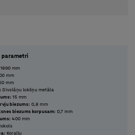
 parametri
1890
mm
00
mm
50
mm
:
Divslāņu lokšņu metāla
zums
:
15
mm
rvju biezums
:
0,8
mm
ksnes biezums korpusam
:
0,7
mm
tums
:
400
mm
Cokols
sa
:
Koraļļu