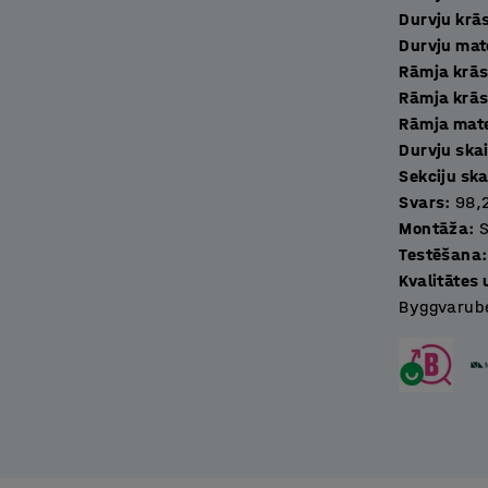
Durvju krā
rīkojot skapjus ar piemērotām slēdzenēm.
Durvju mat
Rāmja krā
Rāmja krās
Rāmja mate
Durvju ska
Sekciju ska
Svars
:
98,
Montāža
:
Testēšana
:
Kvalitātes
Byggvarube