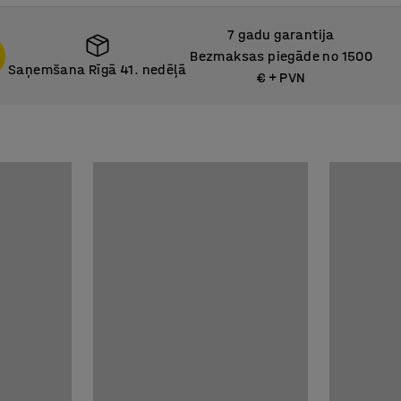
7 gadu garantija
Bezmaksas piegāde no 1500
Saņemšana Rīgā 41. nedēļā
€ + PVN
Saņemšana Rīgā 41. nedēļā