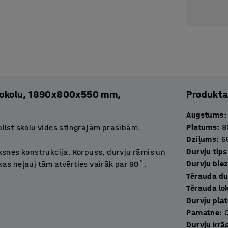
r cokolu, 1890x800x550 mm,
Produkta
Augstums
:
Platums
:
8
tbilst skolu vides stingrajām prasībām.
Dziļums
:
5
Durvju tips
ksnes konstrukcija. Korpuss, durvju rāmis un
Durvju bie
 kas neļauj tām atvērties vairāk par 90˚.
Tērauda du
mu ventilāciju.
Tērauda lo
Durvju pla
zākā un lielākā telpā. Uz plaukta vai zem tā ir
Pamatne
:
īgajām mantām.
Durvju krā