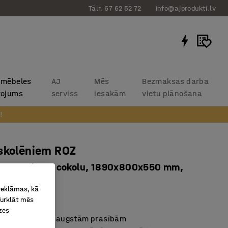
Tālr. 67 62 52 72
info@ajprodukti.lv
 mēbeles
AJ
Mēs
Bezmaksas darba
kojums
serviss
iesakām
vietu plānošana
!
skolēniem ROZ
, 6 durvis, ar cokolu, 1890x800x550 mm,
rkans
 reklāmas, kā
2085
Turklāt mēs
zes
s skolu videi ar augstām prasībām