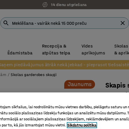
14 dienu atgriešana
Recepcija &
Vides
Skolas
Ēdamistaba
atpūtas telpa
aprīkojums
& aprī
Saņem piedāvājumus ātrāk nekā jebkad – pieprasot tiešsaistē
olām
Skolas garderobes skapji
Jaunums
Skapis 
2 moduļi
koraļļsa
ojam sīkfailus, lai nodrošinātu mūsu vietnes darbību, pielāgotu saturu un
Art. nr.
:
52
inātu sociālo plašsaziņas līdzekļu funkcijas un analizētu mūsu datplūsmu. 
nformācijā ar sociālajiem plašsaziņas līdzekļiem, reklāmdevējiem un analī
Izstrādāt
 par to, kā jūs izmantojat mūsu vietni.
Sīkdatņu politika