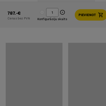
787.-€
PIEVIENOT
Cenas bez PVN
Konfigurāciju skaits