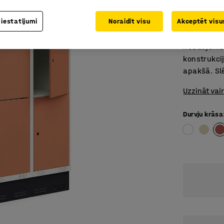
Praktiska
Drošs un 
 iestatījumi
Noraidīt visu
Akceptēt visus
Divu sekcij
nodalījums 
konstrukcij
apakšā. Sl
Uzzināt vai
Durvju krāsa