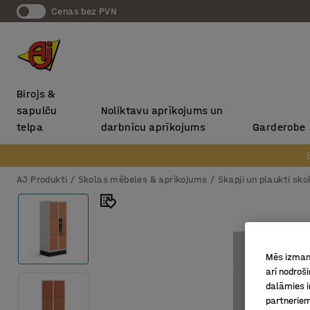
Cenas bez PVN
Birojs &
sapulču
Noliktavu aprīkojums un
telpa
darbnīcu aprīkojums
Garderobe
AJ Produkti
Skolas mēbeles & aprīkojums
Skapji un plaukti sk
Mēs izmant
arī nodroš
dalāmies i
partneriem