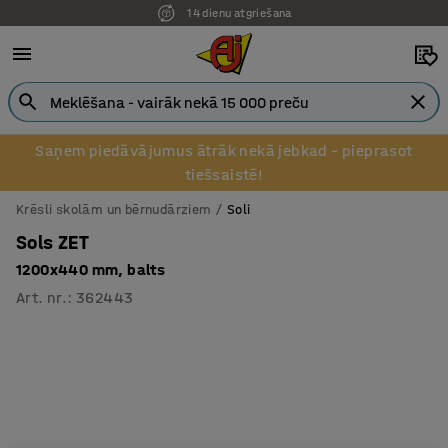
14 dienu atgriešana
Pēcapmaksa uzņēmumiem
Saņem piedāvājumus ātrāk nekā jebkad – pieprasot
tiešsaistē!
Krēsli skolām un bērnudārziem
Soli
Sols ZET
1200x440 mm, balts
Art. nr.
:
362443