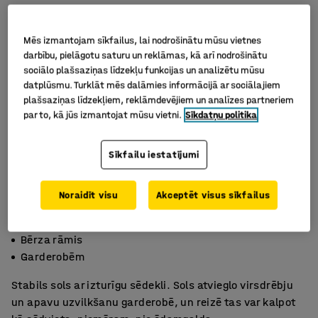
Mēs izmantojam sīkfailus, lai nodrošinātu mūsu vietnes
darbību, pielāgotu saturu un reklāmas, kā arī nodrošinātu
sociālo plašsaziņas līdzekļu funkcijas un analizētu mūsu
datplūsmu. Turklāt mēs dalāmies informācijā ar sociālajiem
plašsaziņas līdzekļiem, reklāmdevējiem un analīzes partneriem
par to, kā jūs izmantojat mūsu vietni.
Sīkdatņu politika
Sīkfailu iestatījumi
Noraidīt visu
Akceptēt visus sīkfailus
Augstspiediena lamināts
Bērza rāmis
Garderobēm
Stabils sols ar izturīgu sēdekli. Sols atvieglo virsdrēbju
un apavu uzvilkšanu garderobē, un reizē tas var kalpot