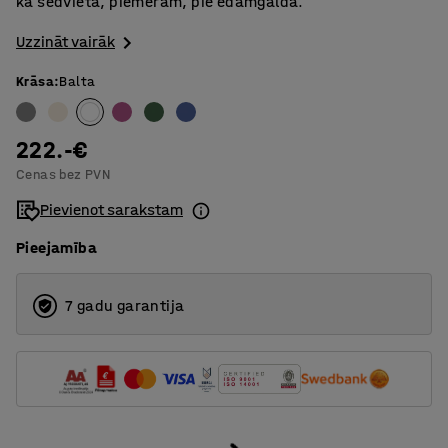
kā sēdvieta, piemēram, pie ēdamgalda.
Uzzināt vairāk
Krāsa
:
Balta
222.-€
Cenas bez PVN
Pievienot sarakstam
Pieejamība
7 gadu garantija