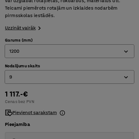
var uzglabāt rotaļlietas, rokdarbus, materiālus utt.
Teicami piemērots rotaļām un izklaides nodarbēm
pirmsskolas iestādēs.
Uzzināt vairāk
Garums (mm)
1200
Nodalījumu skaits
800
9
1200
1 117.-€
6
Cenas bez PVN
9
Pievienot sarakstam
Pieejamība