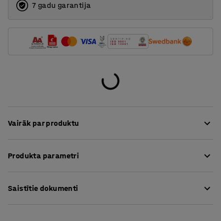
7 gadu garantija
Vairāk par produktu
Rotaļu galds MINNA ir ļoti praktisks un teicami piemērots
Produkta parametri
izmantošanai spēlēm un uzglabāšanas vajadzībām
bērnudārzos. Pie galda var ērti darboties arī stāvot
Garums
:
1200
mm
kājās.
Saistītie dokumenti
Augstums
:
930
mm
Platums
:
450
mm
Rotaļu gads ir aprīkots ar atlokāmu galda virsmu, kas
Galda virsma
:
Taisnstūra
Lejuplādēt kopšanas instrukciju
nodrošina divreiz lielāku darba platību - praktisks