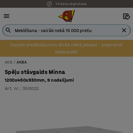
14 dienu atgriešana
Saņem piedāvājumus ātrāk nekā jebkad – pieprasot
tiešsaistē!
AKB
AKBA
Spēļu stāvgalds Minna
1200x450x930mm, 9 nodalījumi
Art. nr.
:
350022