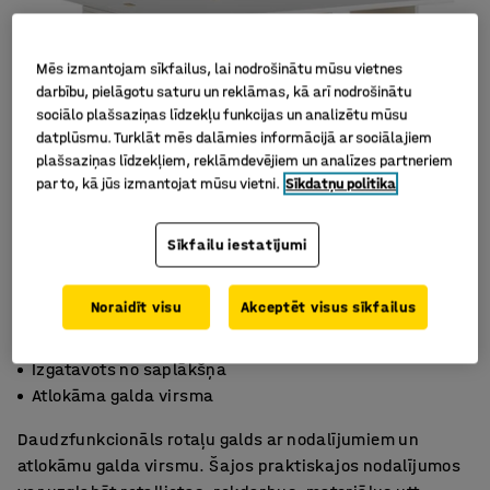
Mēs izmantojam sīkfailus, lai nodrošinātu mūsu vietnes
darbību, pielāgotu saturu un reklāmas, kā arī nodrošinātu
sociālo plašsaziņas līdzekļu funkcijas un analizētu mūsu
datplūsmu. Turklāt mēs dalāmies informācijā ar sociālajiem
plašsaziņas līdzekļiem, reklāmdevējiem un analīzes partneriem
par to, kā jūs izmantojat mūsu vietni.
Sīkdatņu politika
Sīkfailu iestatījumi
Noraidīt visu
Akceptēt visus sīkfailus
Ar nodalījumiem
Izgatavots no saplākšņa
Atlokāma galda virsma
Daudzfunkcionāls rotaļu galds ar nodalījumiem un
atlokāmu galda virsmu. Šajos praktiskajos nodalījumos