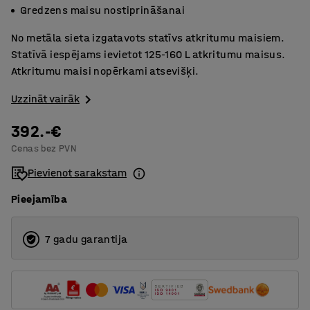
Gredzens maisu nostiprināšanai
No metāla sieta izgatavots statīvs atkritumu maisiem.
Statīvā iespējams ievietot 125-160 L atkritumu maisus.
Atkritumu maisi nopērkami atsevišķi.
Uzzināt vairāk
392.-€
Cenas bez PVN
Pievienot sarakstam
Pieejamība
7 gadu garantija