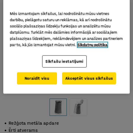
Mēs izmantojam sīkfailus, lai nodrošinātu mūsu vietnes
darbību, pielāgotu saturu un reklāmas, kā arī nodrošinātu
sociālo plašsaziņas līdzekļu funkcijas un analizētu mūsu
datplūsmu. Turklāt mēs dalāmies informācijā ar sociālajiem
plašsaziņas līdzekļiem, reklāmdevējiem un analīzes partneriem
par to, kā jūs izmantojat mūsu vietni.
Sīkdatņu politika
Sīkfailu iestatījumi
Noraidīt visu
Akceptēt visus sīkfailus
Režģota metāla apdare
Ērti atverams