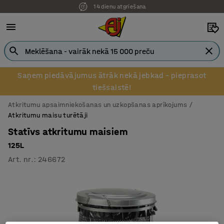
14 dienu atgriešana
Pēcapmaksa uzņēmumiem
Saņem piedāvājumus ātrāk nekā jebkad – pieprasot
tiešsaistē!
Atkritumu apsaimniekošanas un uzkopšanas aprīkojums
Atkritumu maisu turētāji
Statīvs atkritumu maisiem
125L
Art. nr.
:
246672