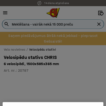
14 dienu atgriešana
Saņem piedāvājumus ātrāk nekā jebkad – pieprasot
tiešsaistē!
Velo novietnes
Velosipēdu statīvi
Velosipēdu statīvs CHRIS
6 velosipēdi, 1500x585x365 mm
Art. nr.
:
20787