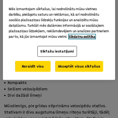
Mēs izmantojam sīkfailus, lai nodrošinātu mūsu vietnes
darbību, pielāgotu saturu un reklāmas, kā arī nodrošinātu
sociālo plašsaziņas līdzekļu funkcijas un analizētu mūsu
datplūsmu. Turklāt mēs dalāmies informācijā ar sociālajiem
plašsaziņas līdzekļiem, reklāmdevējiem un analīzes partneriem
par to, kā jūs izmantojat mūsu vietni.
Sīkdatņu politika
Sīkfailu iestatījumi
Noraidīt visu
Akceptēt visus sīkfailus
Kompakts
Sešiem velosipēdiem
Divi dažādi līmeņi
Mūsdienīgs, pie grīdas stiprināms velosipēdu statīvs.
Statīvam ir divu augstuma līmeņu riteņu turētāji, tādēļ