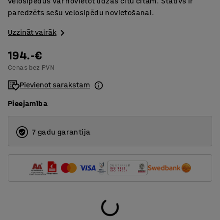
velosipēdus var novietot līdzās citu citam. Statīvs ir
paredzēts sešu velosipēdu novietošanai.
Uzzināt vairāk
194.-€
Cenas bez PVN
Pievienot sarakstam
Pieejamība
7 gadu garantija