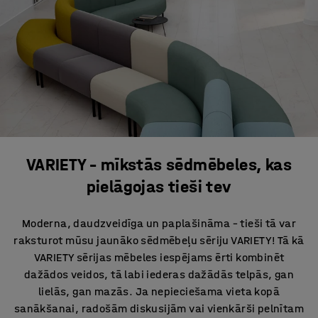
VARIETY – mīkstās sēdmēbeles, kas
pielāgojas tieši tev
Moderna, daudzveidīga un paplašināma – tieši tā var
raksturot mūsu jaunāko sēdmēbeļu sēriju VARIETY! Tā kā
VARIETY sērijas mēbeles iespējams ērti kombinēt
dažādos veidos, tā labi iederas dažādās telpās, gan
lielās, gan mazās. Ja nepieciešama vieta kopā
sanākšanai, radošām diskusijām vai vienkārši pelnītam