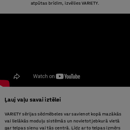
atpūtas brīdim, izvēlies VARIETY.
Ļauj vaļu savai iztēlei
VARIETY sērijas sēdmēbeles var savienot kopā mazākās
vai lielākās moduļu sistēmās un novietot jebkurā vietā
gar telpas sienu vai tās centrā. Līdz ar to telpas izmērs