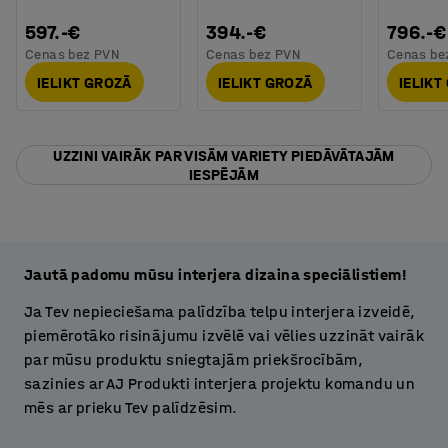
597.-€
394.-€
796.-€
Cenas bez PVN
Cenas bez PVN
Cenas be
IELIKT GROZĀ
IELIKT GROZĀ
IELIKT
UZZINI VAIRĀK PAR VISĀM VARIETY PIEDĀVĀTAJĀM
IESPĒJĀM
Jautā padomu mūsu interjera dizaina speciālistiem!
Ja Tev nepieciešama palīdzība telpu interjera izveidē,
piemērotāko risinājumu izvēlē vai vēlies uzzināt vairāk
par mūsu produktu sniegtajām priekšrocībām,
sazinies ar AJ Produkti interjera projektu komandu un
mēs ar prieku Tev palīdzēsim.