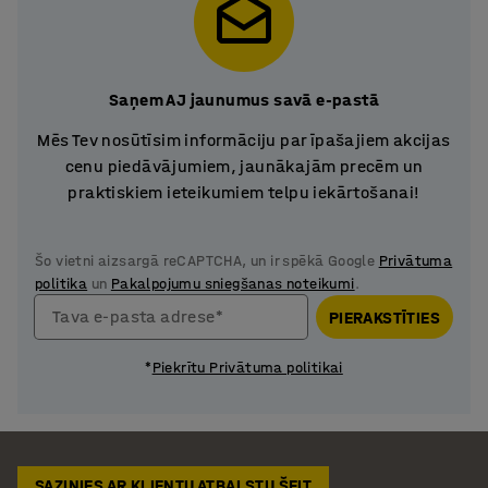
Saņem AJ jaunumus savā e-pastā
Mēs Tev nosūtīsim informāciju par īpašajiem akcijas
cenu piedāvājumiem, jaunākajām precēm un
praktiskiem ieteikumiem telpu iekārtošanai!
Šo vietni aizsargā reCAPTCHA, un ir spēkā Google
Privātuma
politika
un
Pakalpojumu sniegšanas noteikumi
.
Tava e-pasta adrese*
PIERAKSTĪTIES
*
Piekrītu Privātuma politikai
SAZINIES AR KLIENTU ATBALSTU ŠEIT