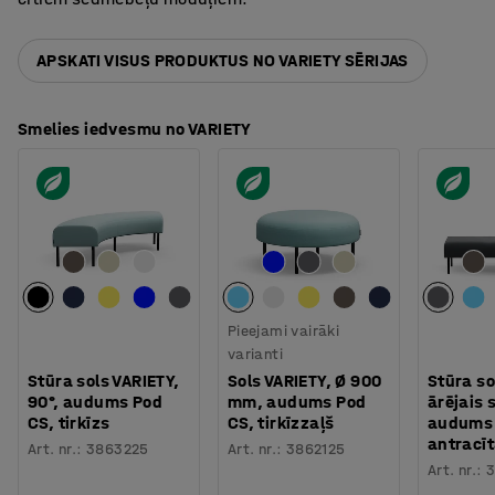
APSKATI VISUS PRODUKTUS NO VARIETY SĒRIJAS
Smelies iedvesmu no VARIETY
Pieejami vairāki
varianti
Stūra sols VARIETY,
Sols VARIETY, Ø 900
Stūra so
90°, audums Pod
mm, audums Pod
ārējais 
CS, tirkīzs
CS, tirkīzzaļš
audums 
antracī
Art. nr.
:
3863225
Art. nr.
:
3862125
Art. nr.
:
3