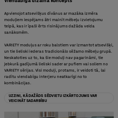
Viendabīga dizaina koncepts
Apvienojot atsevišķus dīvānus ar mazāka izmēra
moduļiem iespējams ātri mainīt mēbeļu izvietojumu
telpā, kas ir īpaši ērts risinājums dažāda veida
sanāksmēm.
VARIETY moduļus ar roku balstiem var izmantot atsevišķi,
un tie lieliski iederas tradicionālo sēžamo mēbeļu grupā.
Neskatoties uz to, ka šie moduļi nav pagarināmi, tie
jebkurā gadījumā lieliski sader ar pufiem vai soliem no
VARIETY sērijas. Visi moduļi, protams, ir veidoti tā, lai
radītu viendabīgu interjeru neatkarīgi no to
kombinācijas.
UZZINI, KĀ DAŽĀDS SĒDVIETU IZKĀRTOJUMS VAR
VEICINĀT SADARBĪBU