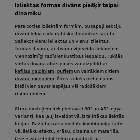
Izliektas formas dīvāns piešķir telpai
dinamiku
Pateicoties izliektām formām, pusapaļi sekciju
dīvāni telpā rada dabisku dinamikas sajūtu.
Saliekot vienu ieliektas un vienu izliektas
formas dīvānu, ar dīvānu viļņveida liekumiem
viennozīmīgi radīsiet kustības iespaidu. Tukšās
vietas dīvāna abās pusēs var aizpildīt ar
kafijas galdiņiem
,
pufiem
un vairākiem citiem
dīvānu moduļiem
. Šāds radošs mēbelējums
bieži vien paver iespējas vēl radošākiem
risinājumiem.
Stūra moduļiem tiek piedāvāti 90° un 45° leņķa
varianti, kas ļauj izveidot vēl izteiktākas liektās
līnijas. Dažādu krāsu moduļu kombinācija radīs
vēl lielāku efektu. Krāsu, dizaina un materiālu
izvēle var izdaiļot telpu un padarīt to