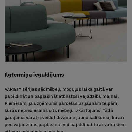
Ilgtermiņa ieguldījums
VARIETY sērijas sēdmēbeļu moduļus laika gaitā var
papildināt un paplašināt atbilstoši vajadzību maiņai.
Piemēram, ja uzņēmums pārceļas uz jaunām telpām,
kurās nepieciešams cits mēbeļu izkārtojums. Tādā
gadījumā varat izveidot dīvānam jaunu salikumu, kā arī
pēc vajadzības paplašināt vai papildināt to ar vairākiem
citiem sēdmēbeļu moduļiem.