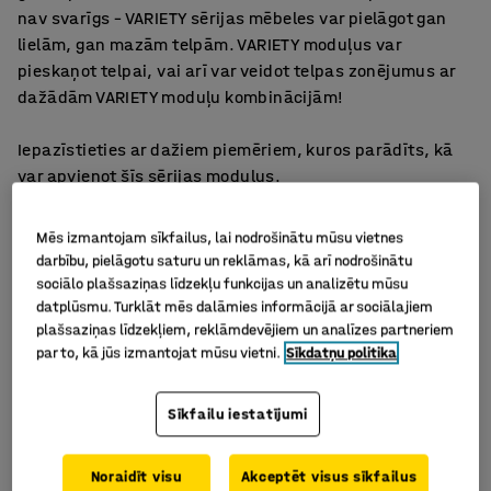
nav svarīgs – VARIETY sērijas mēbeles var pielāgot gan
lielām, gan mazām telpām. VARIETY moduļus var
pieskaņot telpai, vai arī var veidot telpas zonējumus ar
dažādām VARIETY moduļu kombinācijām!
Iepazīstieties ar dažiem piemēriem, kuros parādīts, kā
var apvienot šīs sērijas moduļus.
Mēs izmantojam sīkfailus, lai nodrošinātu mūsu vietnes
darbību, pielāgotu saturu un reklāmas, kā arī nodrošinātu
sociālo plašsaziņas līdzekļu funkcijas un analizētu mūsu
datplūsmu. Turklāt mēs dalāmies informācijā ar sociālajiem
plašsaziņas līdzekļiem, reklāmdevējiem un analīzes partneriem
par to, kā jūs izmantojat mūsu vietni.
Sīkdatņu politika
Sīkfailu iestatījumi
Noraidīt visu
Akceptēt visus sīkfailus