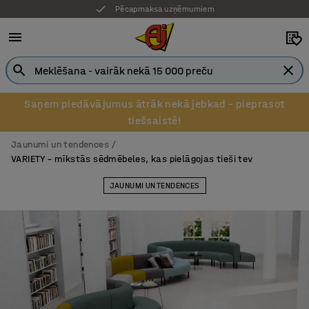
7 gadu garantija
Saņem piedāvājumus ātrāk nekā jebkad – pieprasot
tiešsaistē!
Jaunumi un tendences
VARIETY – mīkstās sēdmēbeles, kas pielāgojas tieši tev
JAUNUMI UN TENDENCES