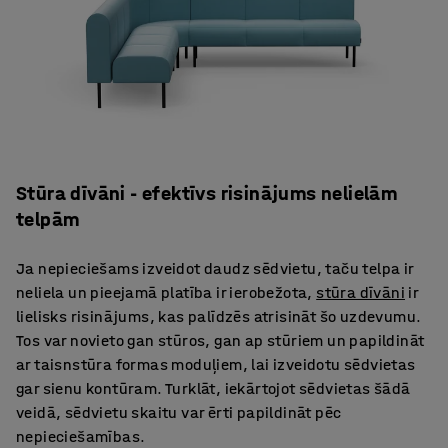
Stūra dīvāni - efektīvs risinājums nelielām
telpām
Ja nepieciešams izveidot daudz sēdvietu, taču telpa ir
neliela un pieejamā platība ir ierobežota,
stūra dīvāni
ir
lielisks risinājums, kas palīdzēs atrisināt šo uzdevumu.
Tos var novieto gan stūros, gan ap stūriem un papildināt
ar taisnstūra formas moduļiem, lai izveidotu sēdvietas
gar sienu kontūram. Turklāt, iekārtojot sēdvietas šādā
veidā, sēdvietu skaitu var ērti papildināt pēc
nepieciešamības.