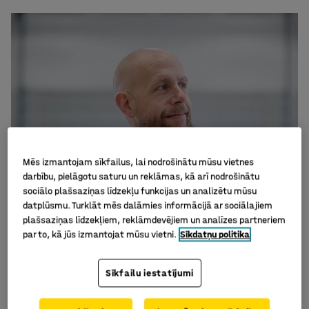
Mēs izmantojam sīkfailus, lai nodrošinātu mūsu vietnes
darbību, pielāgotu saturu un reklāmas, kā arī nodrošinātu
sociālo plašsaziņas līdzekļu funkcijas un analizētu mūsu
datplūsmu. Turklāt mēs dalāmies informācijā ar sociālajiem
plašsaziņas līdzekļiem, reklāmdevējiem un analīzes partneriem
par to, kā jūs izmantojat mūsu vietni.
Sīkdatņu politika
Sīkfailu iestatījumi