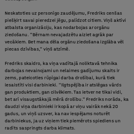
Neskatoties uz personīgo zaudējumu, Fredriks cenšas
piešķirt savai pieredzei jēgu, palīdzot citiem. Viņš aktīvi
atbalsta organizāciju, kas nodarbojas ar orgānu
ziedošanu. "Bērnam nevajadzētu aiziet agrāk par
vecākiem. Bet mana dēla orgānu ziedošana izglāba vēl
piecas dzīvības," viņš atzīmē.
Fredriks skaidro, ka viņa vadītajā noliktavā tehnika
darbojas nevainojami un nelaimes gadījumu skaits ir
zems, pateicoties rūpīgai darba drošībai, kurā tiek
iesaistīti visi darbinieki. "Ilgtspējība ir atslēgas vārds
gan produktiem, gan cilvēkiem. Tas ietver ne tikai vidi,
bet arī visaugstākajā mērā drošību." Fredriks norāda, ka
daudzi viņa darbinieki ir kopā ar viņu vairāk nekā 20
gadus, un viņš uzsver, ka nav iespējams noturēt
darbiniekus, ja uz viņiem tiek piemērots spiediens un
radīts saspringts darba klimats.