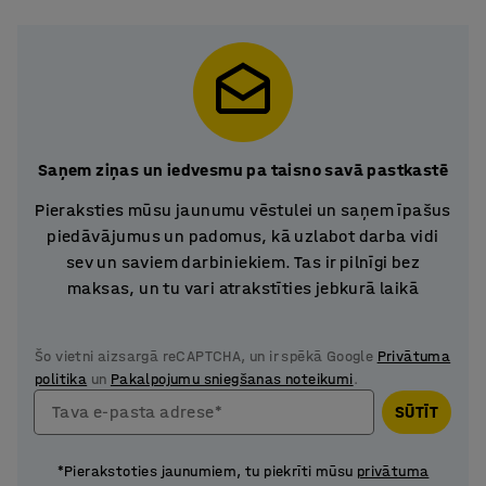
Saņem ziņas un iedvesmu pa taisno savā pastkastē
Pieraksties mūsu jaunumu vēstulei un saņem īpašus
piedāvājumus un padomus, kā uzlabot darba vidi
sev un saviem darbiniekiem. Tas ir pilnīgi bez
maksas, un tu vari atrakstīties jebkurā laikā
Šo vietni aizsargā reCAPTCHA, un ir spēkā Google
Privātuma
politika
un
Pakalpojumu sniegšanas noteikumi
.
Tava e-pasta adrese*
SŪTĪT
*Pierakstoties jaunumiem, tu piekrīti mūsu
privātuma