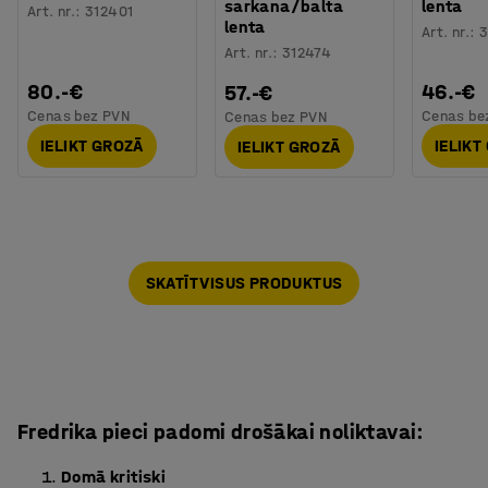
sarkana/balta
lenta
Art. nr.
:
312401
lenta
Art. nr.
:
3
Art. nr.
:
312474
80.-€
46.-€
57.-€
Cenas bez PVN
Cenas be
Cenas bez PVN
IELIKT GROZĀ
IELIKT
IELIKT GROZĀ
SKATĪT VISUS PRODUKTUS
Fredrika pieci padomi drošākai noliktavai:
Domā kritiski