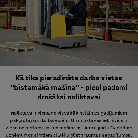
Kā tika pieradināta darba vietas
"bīstamākā mašīna" – pieci padomi
drošākai noliktavai
Noliktava ir viena no visvairāk nelaimes gadījumiem
pakļautajām darba vidēm. Un noliktavas iekrāvējs ir
viena no bīstamākajām mašīnām – katru gadu Zviedrijas
uzņēmumos simtiem cilvēku gūst traumas negadījumos.