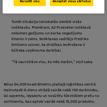
Noraidīt visu
Akceptēt visus sīkfailus
Drošība pirmajā vietā
Tomēr situācija neizskatās vienādi visās
noliktavās. Piemēram, AJ Produkter noliktavā
nelaimes gadījumu un darba negadījumu
līmenis ir zems. Noliktavas vadītājs Fredriks
Emilsons uzsver, ka drošības ievērošana ir
būtiska uzņēmuma darbībai.
"Tā caurstrāvo visu, ko mēs darām," viņš saka.
Mūsu 54,000 kvadrātmetru plašajā loģistikas centrā
Halmstadē ik dienu strādā vairāk nekā 100 darbinieku,
lai saņemtu, iepakotu un nosūtītu tūkstošiem preču no
sortimenta, kas aptver vairāk nekā 15,000 produktu.