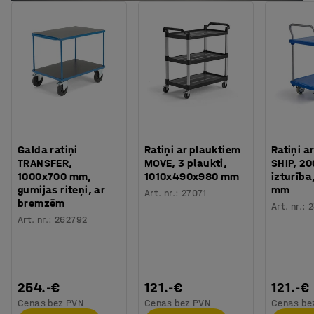
Galda ratiņi
Ratiņi ar plauktiem
Ratiņi a
TRANSFER,
MOVE, 3 plaukti,
SHIP, 20
1000x700 mm,
1010x490x980 mm
izturība
gumijas riteņi, ar
mm
Art. nr.
:
27071
bremzēm
Art. nr.
:
2
Art. nr.
:
262792
254.-€
121.-€
121.-€
Cenas bez PVN
Cenas bez PVN
Cenas be