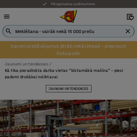
7 gadu garantija
Saņem piedāvājumus ātrāk nekā jebkad – pieprasot
tiešsaistē!
Jaunumi un tendences
Kā tika pieradināta darba vietas "bīstamākā mašīna" – pieci
padomi drošākai noliktavai
JAUNUMI UN TENDENCES