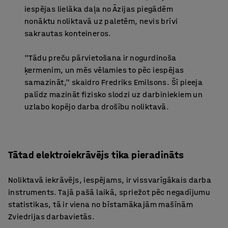
iespējas lielāka daļa no Āzijas piegādēm
nonāktu noliktavā uz paletēm, nevis brīvi
sakrautas konteineros.
"Tādu preču pārvietošana ir nogurdinoša
ķermenim, un mēs vēlamies to pēc iespējas
samazināt," skaidro Fredriks Emilsons. Šī pieeja
palīdz mazināt fizisko slodzi uz darbiniekiem un
uzlabo kopējo darba drošību noliktavā.
Tātad elektroiekrāvējs tika pieradināts
Noliktavā iekrāvējs, iespējams, ir vissvarīgākais darba
instruments. Tajā pašā laikā, spriežot pēc negadījumu
statistikas, tā ir viena no bīstamākajām mašīnām
Zviedrijas darbavietās.