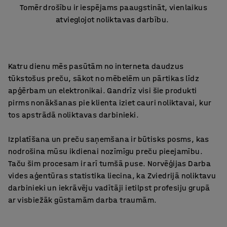
Tomēr drošību ir iespējams paaugstināt, vienlaikus
atvieglojot noliktavas darbību.
Katru dienu mēs pasūtām no interneta daudzus
tūkstošus preču, sākot no mēbelēm un pārtikas līdz
apģērbam un elektronikai. Gandrīz visi šie produkti
pirms nonākšanas pie klienta iziet cauri noliktavai, kur
tos apstrādā noliktavas darbinieki.
Izplatīšana un preču saņemšana ir būtisks posms, kas
nodrošina mūsu ikdienai nozīmīgu preču pieejamību.
Taču šim procesam ir arī tumšā puse. Norvēģijas Darba
vides aģentūras statistika liecina, ka Zviedrijā noliktavu
darbinieki un iekrāvēju vadītāji ietilpst profesiju grupā
ar visbiežāk gūstamām darba traumām.