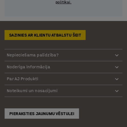
politikai.
SAZINIES AR KLIENTU ATBALSTU ŠEIT
Nepieciešama palīdzība?
Noderīga informācija
Par AJ Produkti
Noteikumi un nosacījumi
PIERAKSTIES JAUNUMU VĒSTULEI