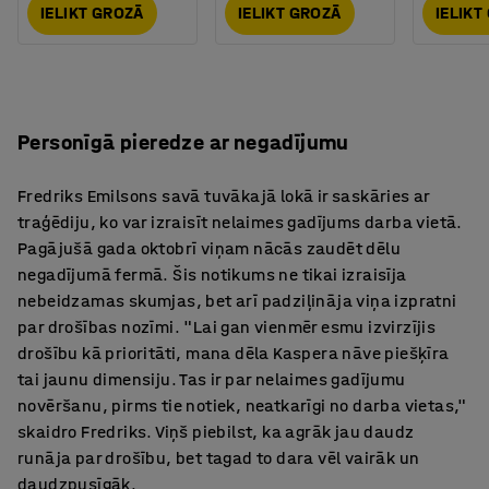
IELIKT GROZĀ
IELIKT GROZĀ
IELIKT
Personīgā pieredze ar negadījumu
Fredriks Emilsons savā tuvākajā lokā ir saskāries ar
traģēdiju, ko var izraisīt nelaimes gadījums darba vietā.
Pagājušā gada oktobrī viņam nācās zaudēt dēlu
negadījumā fermā. Šis notikums ne tikai izraisīja
nebeidzamas skumjas, bet arī padziļināja viņa izpratni
par drošības nozīmi. "Lai gan vienmēr esmu izvirzījis
drošību kā prioritāti, mana dēla Kaspera nāve piešķīra
tai jaunu dimensiju. Tas ir par nelaimes gadījumu
novēršanu, pirms tie notiek, neatkarīgi no darba vietas,"
skaidro Fredriks. Viņš piebilst, ka agrāk jau daudz
runāja par drošību, bet tagad to dara vēl vairāk un
daudzpusīgāk.