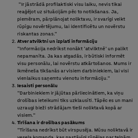
"Ir jāstrādā profilaktiski visu laiku, nevis tikai
reaģējot uz situācijām pēc to notikšanas. Ja,
piemēram, pārplānojat noliktavu, ir svarīgi veikt
rūpīgu novērtējumu, lai identificētu un novērstu
riskantas zonas."
Atver atvilktni un izplati informāciju
"Informācija nedrīkst nonākt 'atvilktnē' un palikt
nepamanīta. Ja kas atgadās, ir būtiski informēt
visu personālu, lai novērstu atkārtošanos. Mums ir
ikmēneša tikšanās ar visiem darbiniekiem, lai visi
vienlaikus saņemtu vienotu informāciju."
Iesaisti personālu
"Darbiniekiem ir jājūtas pārliecinātiem, ka viņu
drošības ieteikumi tiks uzklausīti. Tāpēc es un mani
uzraugi bieži strādājam tieši noliktavā kopā ar
visiem."
Tīrīšana ir drošības pasākums
"Tīrīšana nedrīkst būt virspusēja. Mūsu noliktavā ir
vesela komanda, kas pastāvīgi rūpējas par telpām.