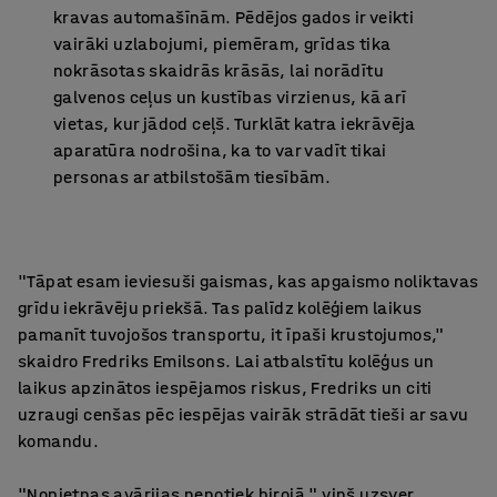
kravas automašīnām. Pēdējos gados ir veikti
vairāki uzlabojumi, piemēram, grīdas tika
nokrāsotas skaidrās krāsās, lai norādītu
galvenos ceļus un kustības virzienus, kā arī
vietas, kur jādod ceļš. Turklāt katra iekrāvēja
aparatūra nodrošina, ka to var vadīt tikai
personas ar atbilstošām tiesībām.
"Tāpat esam ieviesuši gaismas, kas apgaismo noliktavas
grīdu iekrāvēju priekšā. Tas palīdz kolēģiem laikus
pamanīt tuvojošos transportu, it īpaši krustojumos,"
skaidro Fredriks Emilsons. Lai atbalstītu kolēģus un
laikus apzinātos iespējamos riskus, Fredriks un citi
uzraugi cenšas pēc iespējas vairāk strādāt tieši ar savu
komandu.
"Nopietnas avārijas nenotiek birojā," viņš uzsver.