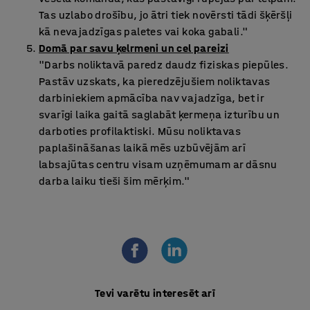
Tas uzlabo drošību, jo ātri tiek novērsti tādi šķēršļi
kā nevajadzīgas paletes vai koka gabali."
Domā par savu ķelrmeni un cel pareizi
"Darbs noliktavā paredz daudz fiziskas piepūles.
Pastāv uzskats, ka pieredzējušiem noliktavas
darbiniekiem apmācība nav vajadzīga, bet ir
svarīgi laika gaitā saglabāt ķermeņa izturību un
darboties profilaktiski. Mūsu noliktavas
paplašināšanas laikā mēs uzbūvējām arī
labsajūtas centru visam uzņēmumam ar dāsnu
darba laiku tieši šim mērķim."
Tevi varētu interesēt arī