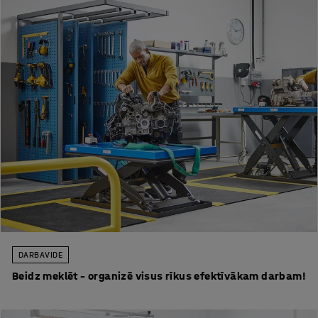
DARBA VIDE
Beidz meklēt – organizē visus rīkus efektīvākam darbam!