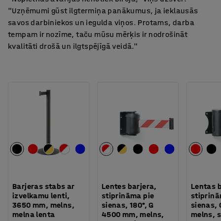
"Uzņēmumi gūst ilgtermiņa panākumus, ja ieklausās
savos darbiniekos un iegulda viņos. Protams, darba
tempam ir nozīme, taču mūsu mērķis ir nodrošināt
kvalitāti drošā un ilgtspējīgā veidā."
Barjeras stabs ar
Lentes barjera,
Lentas b
izvelkamu lenti,
stiprināma pie
stiprinā
3650 mm, melns,
sienas, 180°, G
sienas,
melna lenta
4500 mm, melns,
melns, 