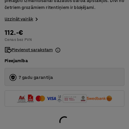
pielāgoti izmantošanai dažādos darba apstākļos. Divi no
četriem grozāmiem ritentiņiem ir bloķējami.
Uzzināt vairāk
112.-€
Cenas bez PVN
Pievienot sarakstam
Pieejamība
7 gadu garantija