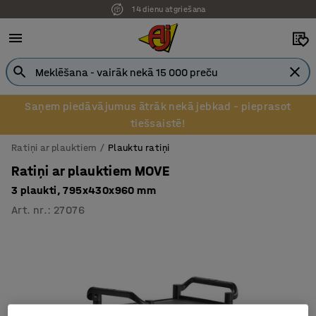
14 dienu atgriešana
Saņem piedāvājumus ātrāk nekā jebkad – pieprasot
tiešsaistē!
Ratiņi ar plauktiem
Plauktu ratiņi
Ratiņi ar plauktiem MOVE
3 plaukti, 795x430x960 mm
Art. nr.
:
27076