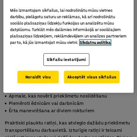
Mēs izmantojam sīkfailus, lai nodrošinātu mūsu vietnes
darbību, pielāgotu saturu un reklāmas, kā arī nodrošinātu
sociālo plašsaziņas līdzekļu funkcijas un analizētu mūsu
datplūsmu. Turklāt mēs dalāmies informācijā ar sociālajiem
plašsaziņas līdzekļiem, reklāmdevējiem un analīzes partneriem
par to, kā jūs izmantojat mūsu vietni.
Sīkdatņu politika
Sīkfailu iestatījumi
Noraidīt visu
Akceptēt visus sīkfailus
Apmale, kas novērš priekšmetu noslīdēšanu
Piemēroti ēdnīcām vai darbnīcām
Ērta manevrēšana ar diviem rokturiem
Praktiski plauktu ratiņi, kas atvieglo dažādu priekšmetu
transportēšanu darbavietā. Izturīgie ratiņi ir teicami