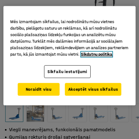
Mēs izmantojam sīkfailus, lai nodrošinātu mūsu vietnes
darbību, pielāgotu saturu un reklāmas, kā arī nodrošinātu
sociālo plašsaziņas līdzekļu funkcijas un analizētu mūsu
datplūsmu. Turklāt mēs dalāmies informācijā ar sociālajiem
plašsaziņas līdzekļiem, reklāmdevējiem un analīzes partneriem
par to, kā jūs izmantojat mūsu vietni.
Sīkdatņu politika
Sīkfailu iestatījumi
Noraidīt visu
Akceptēt visus sīkfailus
Viegli manevrējams, funkcionāls pamatmodelis
Gumijas rokturis drošai satveršanai