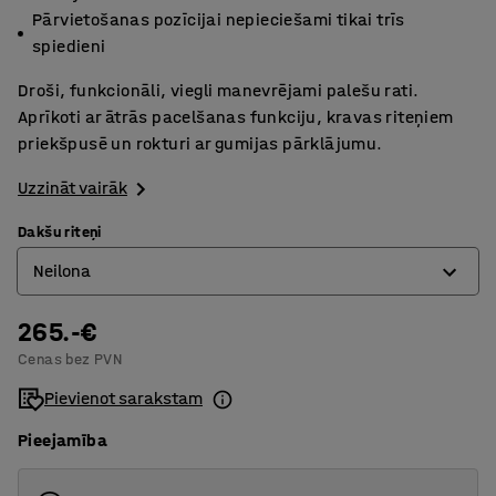
Pārvietošanas pozīcijai nepieciešami tikai trīs
spiedieni
Droši, funkcionāli, viegli manevrējami palešu rati.
Aprīkoti ar ātrās pacelšanas funkciju, kravas riteņiem
priekšpusē un rokturi ar gumijas pārklājumu.
Uzzināt vairāk
Dakšu riteņi
Neilona
265.-€
Neilona
Cenas bez PVN
Neilona dubultie
Pievienot sarakstam
Pieejamība