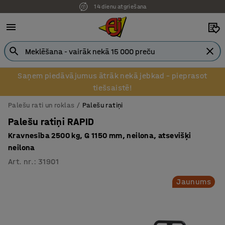
14 dienu atgriešana
Saņem piedāvājumus ātrāk nekā jebkad – pieprasot
tiešsaistē!
Palešu rati un roklas
Palešu ratiņi
Palešu ratiņi RAPID
Kravnesība 2500 kg, G 1150 mm, neilona, atsevišķi
neilona
Art. nr.
:
31901
Jaunums