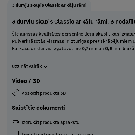
3 durvju skapis Classic ar kāju rāmi
3 durvju skapis Classic ar kāju rāmi, 3 noda
Šie augstas kvalitātes personīgo lietu skapji, kas izgat
Pulverkrāsotās virsmas ir izturīgas pret skrāpējumiem u
Karkass un durvis izgatavoti no 0,7 mm un 0,8 mm biez
Durvis ir pastiprinātas un aprīkotas ar gumijas trokšņ
Uzzināt vairāk
klusi. Karkasa augšējā un apakšējā daļā ierīkotās atver
uzkrāšanos.
Video / 3D
Skapji teicami kalpo par personīgo mantu glabātuvēm da
Apskatīt produktu 3D
zālēs un citās sabiedriskās vietās.
Saistītie dokumenti
Skapja komplektācijā ietilpst praktisks kāju rāmis no m
ar regulējamām kājām. Ja skapis aprīkots ar kājām, var
Izdrukāt produkta aprakstu
Īpaši svarīgi tas ir telpās, kurās higiēnai ir liela nozīme.
Lejuplādēt montāžas instrukciju