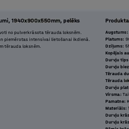
lījumi, 1940x900x550mm, pelēks
Produkta
Augstums
:
avoti no pulverkrāsota tērauda loksnēm.
Platums
:
9
n piemērotas intensīvai lietošanai ikdienā.
Dziļums
:
5
ām tērauda loksnēm.
Kopējais a
Durvju tips
u slāpētājiem, tāpēc tās aizveramas pavisam
Durvju bie
es uzlabo ventilāciju un novērš mitruma
Tērauda du
Tērauda lo
Durvju pla
rbavietās, sporta zālēs, skolās, izstāžu
Virsma
:
Ta
Pamatne
:
Materiāls
:
elnā tonī pulverkrāsota tērauda, kas aprīkots
Durvju krā
 ērti uzkopt zem tā esošo grīdas segumu.
Durvju krā
Rāmja krā