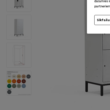
dalāmies i
partneriem
Sīkfailu