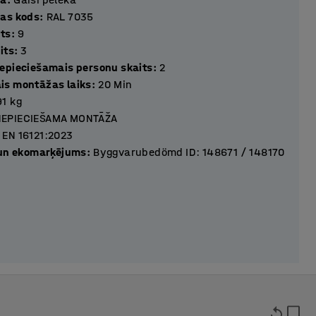
as kods
:
RAL 7035
its
:
9
its
:
3
epieciešamais personu skaits
:
2
s montāžas laiks
:
20
Min
91
kg
NEPIECIEŠAMA MONTĀŽA
EN 16121:2023
 un ekomarķējums
:
Byggvarubedömd ID: 148671 / 148170