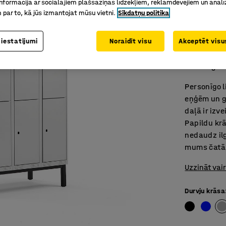
nformācijā ar sociālajiem plašsaziņas līdzekļiem, reklāmdevējiem un analī
pelēks
 par to, kā jūs izmantojat mūsu vietni.
Sīkdatņu politika
Art. nr.
:
32
 iestatījumi
Noraidīt visu
Akceptēt visus
Ar ventil
Augsta kv
Izturīgs
Personīgo l
eņģēm un g
daļā ir izv
Papildu kr
nedaudz ilg
mums čatā,
Uzzināt vai
Durvju krāsa