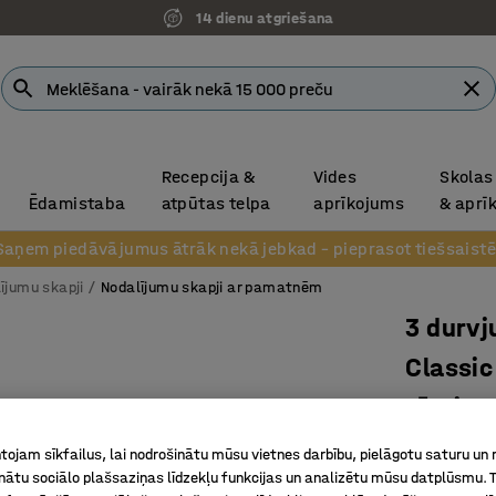
14 dienu atgriešana
Recepcija &
Vides
Skolas
Ēdamistaba
atpūtas telpa
aprīkojums
& aprī
Saņem piedāvājumus ātrāk nekā jebkad – pieprasot tiešsaistē
ījumu skapji
Nodalījumu skapji ar pamatnēm
3 durvj
Classic
rāmi
3 nodalīj
ojam sīkfailus, lai nodrošinātu mūsu vietnes darbību, pielāgotu saturu un
1940x9
inātu sociālo plašsaziņas līdzekļu funkcijas un analizētu mūsu datplūsmu. 