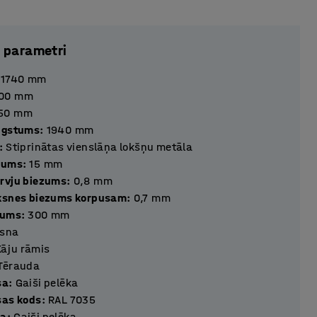
 parametri
1740
mm
00
mm
50
mm
ugstums
:
1940
mm
:
Stiprinātas vienslāņa lokšņu metāla
zums
:
15
mm
rvju biezums
:
0,8
mm
ksnes biezums korpusam
:
0,7
mm
tums
:
300
mm
isna
Kāju rāmis
Tērauda
sa
:
Gaiši pelēka
sas kods
:
RAL 7035
sa
:
Gaiši pelēka