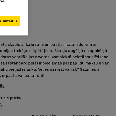
zes
40123
 sīkfailus
ācijas atverēm
alitāte
ietu skapis ar kāju rāmi un pastiprinātām durvīm ar
umijas trokšņu slāpētājiem. Skapja augšējā un apakšējā
eidotas ventilācijas atveres. Komplektā neietilpst slēdzene.
āsas (standard plus) ir pieejamas par papildu maksu un ar
āku piegādes laiku. Vēlies uzzināt vairāk? Sazinies ar
 e-pastā vai pa tālruni!
rāk
:
Gaiši pelēka