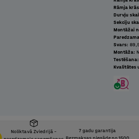
Rāmja krās
irākus skapjus, veidojot savām vajadzībām
Durvju ska
st slēdzene, tādēļ Jums ir iespēja izvēlēties
Sekciju ska
Montāžai n
Paredzamai
Svars
:
89,
Montāža
:
Testēšana
:
Kvalitātes
7 gadu garantija
Noliktavā Zviedrijā –
Bezmaksas piegāde no 1500
paredzamais saņemšanas