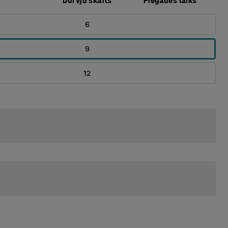
Durvju skaits
Piegādes laiks
6
9
12