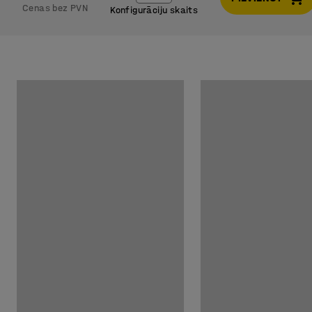
Cenas bez PVN
Konfigurāciju skaits