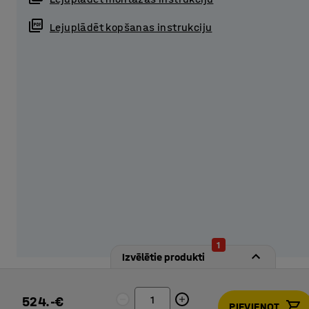
Aicinām izvēlēties dažādus piederumus un apvienot va
Lejuplādēt kopšanas instrukciju
atbilstošu risinājumu! Metāla skapju aprīkojumā neietilp
sev piemērotāko.
1
Izvēlētie produkti
524.-€
PIEVIENOT