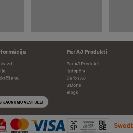
nformācija
Par AJ Produkti
kvizīti
Par AJ Produkti
ija
Ilgtspēja
jektēšana
Darbs AJ
Salons
Blogs
S JAUNUMU VĒSTULEI