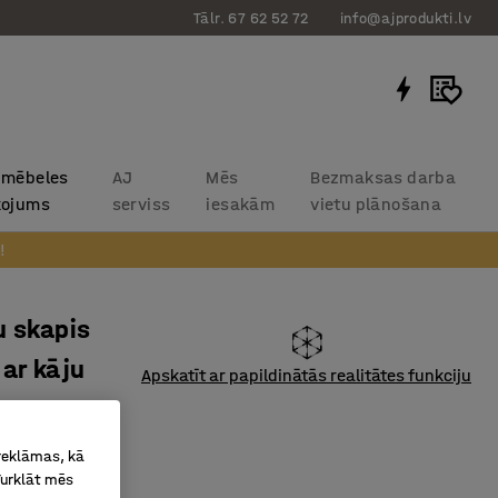
Tālr. 67 62 52 72
info@ajprodukti.lv
 mēbeles
AJ
Mēs
Bezmaksas darba
kojums
serviss
iesakām
vietu plānošana
!
u skapis
 ar kāju
Apskatīt ar papildinātās realitātes funkciju
umi,
 reklāmas, kā
00x550mm,
Turklāt mēs