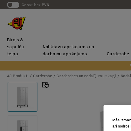
Cenas bez PVN
Birojs &
sapulču
Noliktavu aprīkojums un
telpa
darbnīcu aprīkojums
Garderobe
AJ Produkti
Garderobe
Garderobes un nodalījumu skapji
Nodal
Mēs izmant
arī nodroš