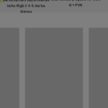
€ + PVN
laiks Rīgā ir 3
5 darba
‑
dienas
Noliktavā Zviedrijā –
paredzamais saņemšanas
laiks Rīgā ir 3
5 darba
‑
dienas