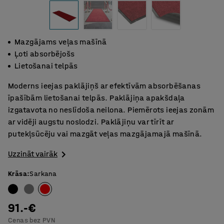
Mazgājams veļas mašīnā
Ļoti absorbējošs
Lietošanai telpās
Moderns ieejas paklājiņš ar efektīvām absorbēšanas
īpašībām lietošanai telpās. Paklājiņa apakšdaļa
izgatavota no neslīdoša neilona. Piemērots ieejas zonām
ar vidēji augstu noslodzi. Paklājiņu var tīrīt ar
putekļsūcēju vai mazgāt veļas mazgājamajā mašīnā.
Uzzināt vairāk
Krāsa
:
Sarkana
91.-€
Cenas bez PVN