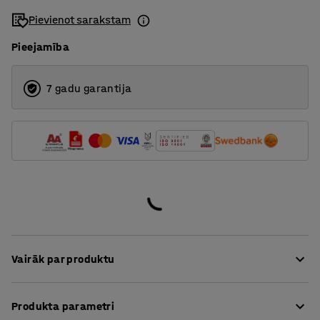
Pievienot sarakstam
Pieejamība
7 gadu garantija
Vairāk par produktu
Nodilumizturīgs, moderns paklājiņš, kas efektīvi
Produkta parametri
absorbē telpā ienesto mitrumu. Teicamā absorbcija