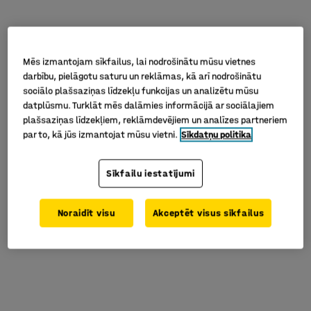
Mēs izmantojam sīkfailus, lai nodrošinātu mūsu vietnes
darbību, pielāgotu saturu un reklāmas, kā arī nodrošinātu
sociālo plašsaziņas līdzekļu funkcijas un analizētu mūsu
datplūsmu. Turklāt mēs dalāmies informācijā ar sociālajiem
plašsaziņas līdzekļiem, reklāmdevējiem un analīzes partneriem
par to, kā jūs izmantojat mūsu vietni.
Sīkdatņu politika
Sīkfailu iestatījumi
Noraidīt visu
Akceptēt visus sīkfailus