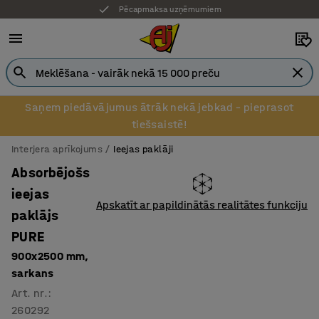
Pēcapmaksa uzņēmumiem
Saņem piedāvājumus ātrāk nekā jebkad – pieprasot
tiešsaistē!
Interjera aprīkojums
Ieejas paklāji
Absorbējošs
ieejas
Apskatīt ar papildinātās realitātes funkciju
paklājs
PURE
900x2500 mm,
sarkans
Art. nr.
:
260292